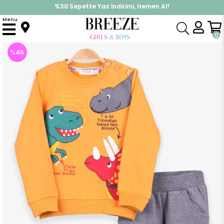
%30 Sepette Yaz İndirimi, Hemen Al!
İndirimlere ek %10 İndirimi Kap, Hemen Üye Ol!
Menu
Anasayfa
Erkek Çocuk
Takımlar
Eşofman Takımı
Erkek Bebek Eşofman Takım Dinozor Baskılı Hardal Sarı (2 Yaş)
0
%
46
İndirim