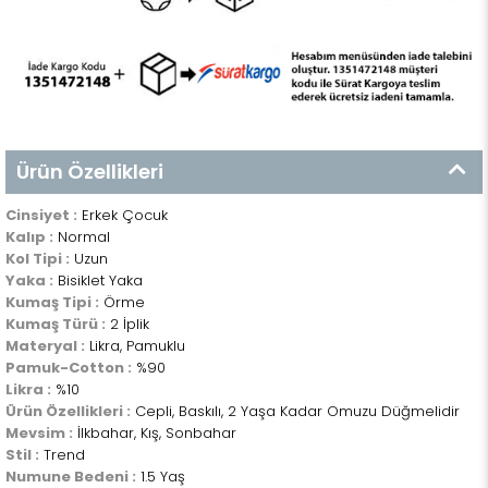
Ürün Özellikleri
Cinsiyet :
Erkek Çocuk
Kalıp :
Normal
Kol Tipi :
Uzun
Yaka :
Bisiklet Yaka
Kumaş Tipi :
Örme
Kumaş Türü :
2 İplik
Materyal :
Likra, Pamuklu
Pamuk-Cotton :
%90
Likra :
%10
Ürün Özellikleri :
Cepli, Baskılı, 2 Yaşa Kadar Omuzu Düğmelidir
Mevsim :
İlkbahar, Kış, Sonbahar
Stil :
Trend
Numune Bedeni :
1.5 Yaş