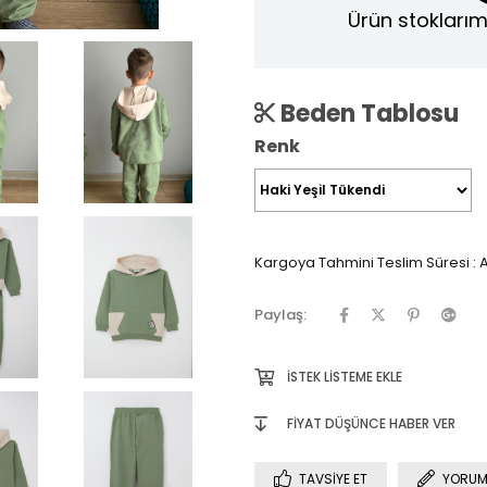
Ürün stoklarım
Beden Tablosu
Renk
Kargoya Tahmini Teslim Süresi
:
A
Paylaş:
İSTEK LISTEME EKLE
FIYAT DÜŞÜNCE HABER VER
TAVSIYE ET
YORUM