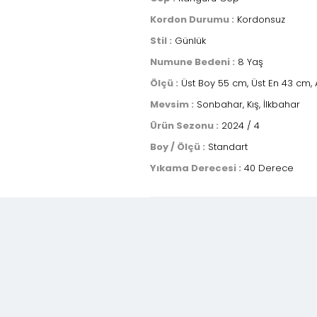
Kordon Durumu :
Kordonsuz
Stil :
Günlük
Numune Bedeni :
8 Yaş
Ölçü :
Üst Boy 55 cm, Üst En 43 cm, 
Mevsim :
Sonbahar, Kış, İlkbahar
Ürün Sezonu :
2024 / 4
Boy / Ölçü :
Standart
Yıkama Derecesi :
40 Derece