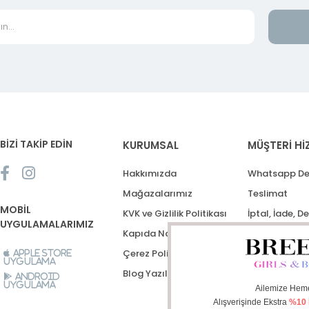
BİZİ TAKİP EDİN
KURUMSAL
MÜŞTERİ Hİ
Hakkımızda
Whatsapp De
Mağazalarımız
Teslimat
MOBİL
KVK ve Gizlilik Politikası
İptal, İade, D
UYGULAMALARIMIZ
Kapıda Nakit Ödeme
Destek Talep
Çerez Politikası
Apple Store
Uygulama
Blog Yazıları
Android
Uygulama