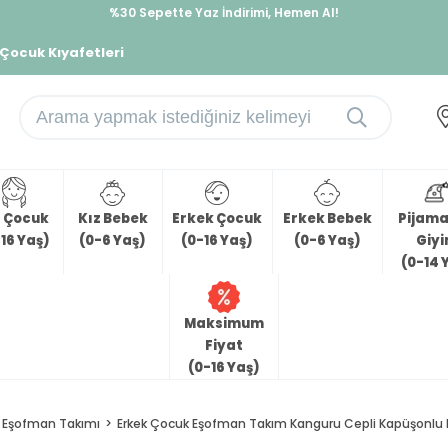
%30 Sepette Yaz İndirimi, Hemen Al!
İndirimlere ek %10 İndirimi Kap, Hemen Üye Ol!
 Çocuk Kıyafetleri
z Çocuk
Kız Bebek
Erkek Çocuk
Erkek Bebek
Pijama 
16 Yaş)
(0-6 Yaş)
(0-16 Yaş)
(0-6 Yaş)
Giy
(0-14 
Maksimum
Fiyat
(0-16 Yaş)
Eşofman Takımı
Erkek Çocuk Eşofman Takım Kanguru Cepli Kapüşonlu Ha