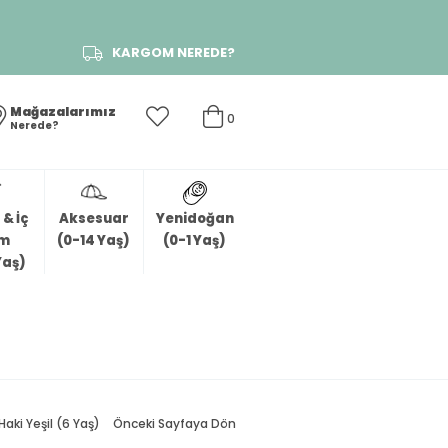
KARGOM NEREDE?
Mağazalarımız
0
Nerede?
& İç
Aksesuar
Yenidoğan
im
(0-14 Yaş)
(0-1 Yaş)
Yaş)
ki Yeşil (6 Yaş)
Önceki Sayfaya Dön