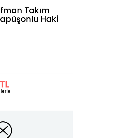
ofman Takım
Kapüşonlu Haki
TL
lerle