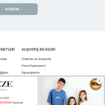
GÖNDER
ZMETLERİ
ALIŞVERİŞ BİLGİLERİ
stek
Ödeme ve Güvenlik
Para Puanlarım
eğişim
Siparişlerim
lerim
Kargo Takip
İade Taleplerim