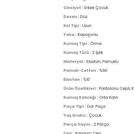
Cinsiyet :
Erkek Çocuk
Desen :
Düz
Kol Tipi :
Uzun
Yaka :
Kapüşonlu
Kumaş Tipi :
Örme
Kumaş Türü :
2 İplik
Materyal :
Elastan, Pamuklu
Pamuk-Cotton :
%90
Elastan :
%10
Ürün Özellikleri :
Pantolonu Cepli, 
Kumaş Kalınlığı :
Orta Kalın
Paça Tipi :
Dar Paça
Yaş Grubu :
Çocuk
Parça Sayısı :
2 Parça
Cep :
Kanguru Cep