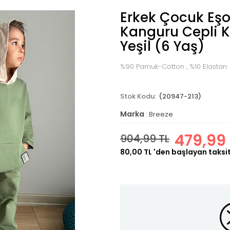
Erkek Çocuk Eş
Kanguru Cepli 
Yeşil (6 Yaş)
%90 Pamuk-Cotton , %10 Elastan
(20947-213)
Marka
:
Breeze
479,99 
904,99 TL
80,00 TL
'den başlayan taksit