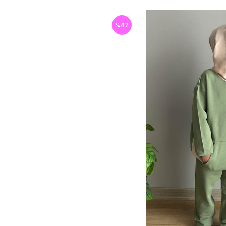
%
47
İndirim