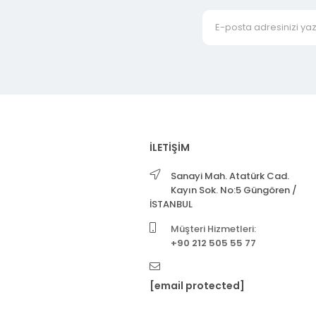
İLETİŞİM
Sanayi Mah. Atatürk Cad.
Kayın Sok. No:5 Güngören /
İSTANBUL
Müşteri Hizmetleri:
+90 212 505 55 77
[email protected]