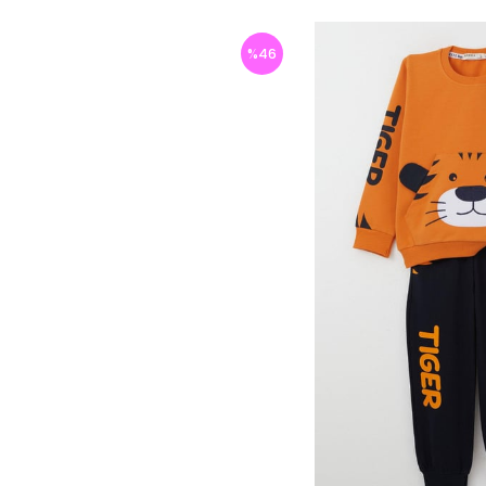
%
46
İndirim