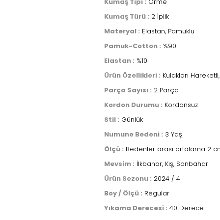
Kumaş Tipi :
Örme
Kumaş Türü :
2 İplik
Materyal :
Elastan, Pamuklu
Pamuk-Cotton :
%90
Elastan :
%10
Ürün Özellikleri :
Kulakları Hareketli
Parça Sayısı :
2 Parça
Kordon Durumu :
Kordonsuz
Stil :
Günlük
Numune Bedeni :
3 Yaş
Ölçü :
Bedenler arası ortalama 2 cm 
Mevsim :
İlkbahar, Kış, Sonbahar
Ürün Sezonu :
2024 / 4
Boy / Ölçü :
Regular
Yıkama Derecesi :
40 Derece