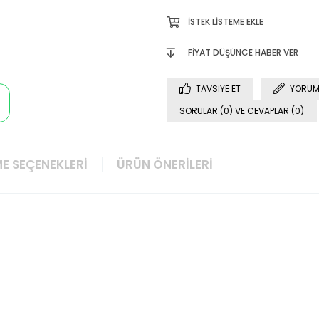
İSTEK LISTEME EKLE
FIYAT DÜŞÜNCE HABER VER
TAVSIYE ET
YORUM
SORULAR (0) VE CEVAPLAR (0)
E SEÇENEKLERI
ÜRÜN ÖNERILERI