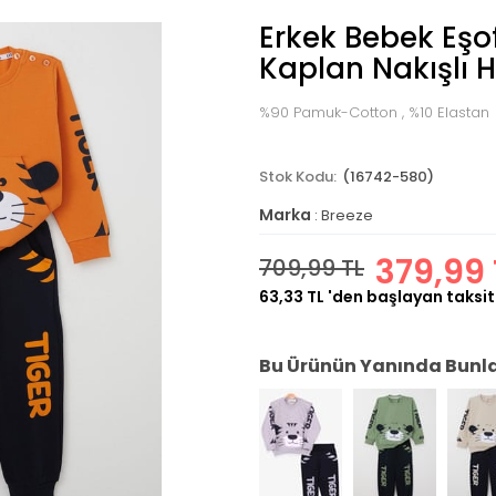
Erkek Bebek Eş
Kaplan Nakışlı H
%90 Pamuk-Cotton , %10 Elastan
(16742-580)
Marka
:
Breeze
379,99 
709,99 TL
63,33 TL
'den başlayan taksit
Bu Ürünün Yanında Bunlar