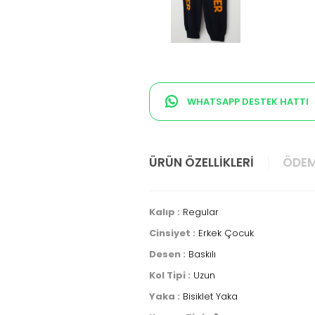
WHATSAPP DESTEK HATTI
ÜRÜN ÖZELLIKLERI
ÖDEM
Kalıp :
Regular
Cinsiyet :
Erkek Çocuk
Desen :
Baskılı
Kol Tipi :
Uzun
Yaka :
Bisiklet Yaka