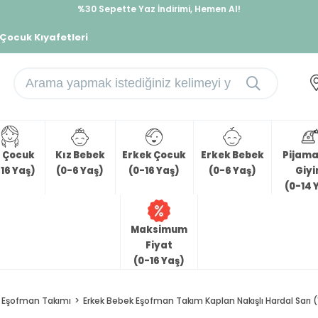
%30 Sepette Yaz İndirimi, Hemen Al!
İndirimlere ek %10 İndirimi Kap, Hemen Üye Ol!
 Çocuk Kıyafetleri
z Çocuk
Kız Bebek
Erkek Çocuk
Erkek Bebek
Pijama 
16 Yaş)
(0-6 Yaş)
(0-16 Yaş)
(0-6 Yaş)
Giy
(0-14 
Maksimum
Fiyat
(0-16 Yaş)
Eşofman Takımı
Erkek Bebek Eşofman Takım Kaplan Nakışlı Hardal Sarı (