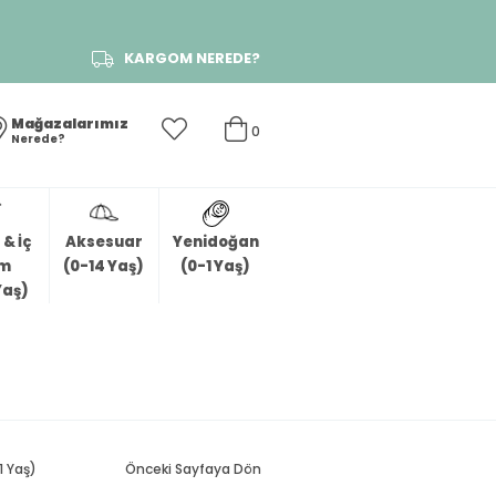
KARGOM NEREDE?
Mağazalarımız
0
Nerede?
& İç
Aksesuar
Yenidoğan
im
(0-14 Yaş)
(0-1 Yaş)
Yaş)
1 Yaş)
Önceki Sayfaya Dön