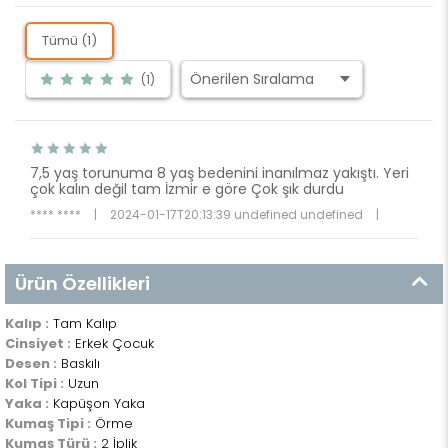
Tümü (1)
(1)
7,5 yaş torunuma 8 yaş bedenini inanılmaz yakıştı. Yeri
çok kalın değil tam İzmir e göre Çok şık durdu
**** ****
|
2024-01-17T20:13:39 undefined undefined
|
Ürün Özellikleri
Kalıp :
Tam Kalıp
Cinsiyet :
Erkek Çocuk
Desen :
Baskılı
Kol Tipi :
Uzun
Yaka :
Kapüşon Yaka
Kumaş Tipi :
Örme
Kumaş Türü :
2 İplik