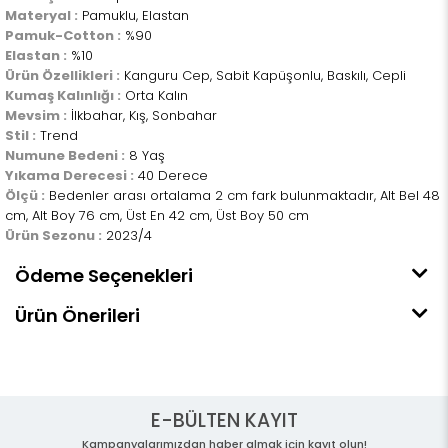
Materyal :
Pamuklu, Elastan
Pamuk-Cotton :
%90
Elastan :
%10
Ürün Özellikleri :
Kanguru Cep, Sabit Kapüşonlu, Baskılı, Cepli
Kumaş Kalınlığı :
Orta Kalın
Mevsim :
İlkbahar, Kış, Sonbahar
Stil :
Trend
Numune Bedeni :
8 Yaş
Yıkama Derecesi :
40 Derece
Ölçü :
Bedenler arası ortalama 2 cm fark bulunmaktadır, Alt Bel 48
cm, Alt Boy 76 cm, Üst En 42 cm, Üst Boy 50 cm
Ürün Sezonu :
2023/4
Ödeme Seçenekleri
Ürün Önerileri
E-BÜLTEN KAYIT
Kampanyalarımızdan haber almak için kayıt olun!