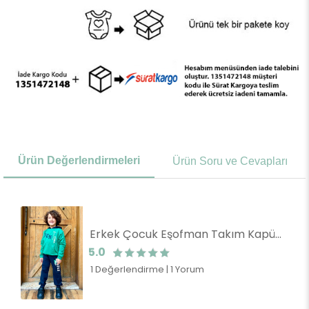
Ürün Değerlendirmeleri
Ürün Soru ve Cevapları
Erkek Çocuk Eşofman Takım Kapüşonlu Yazı Baskılı Koyu Yeşil (9 Yaş)
5.0
1 Değerlendirme
|
1 Yorum