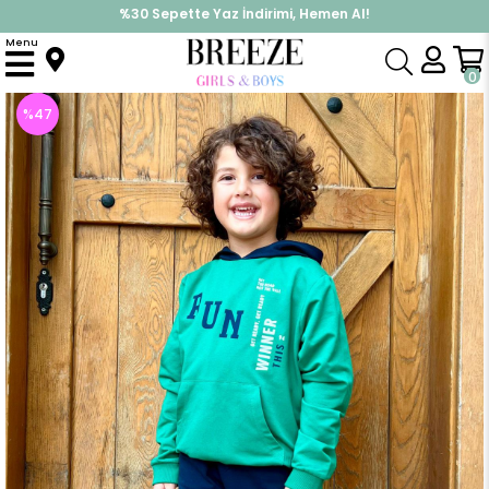
%30 Sepette Yaz İndirimi, Hemen Al!
İndirimlere ek %10 İndirimi Kap, Hemen Üye Ol!
Menu
Anasayfa
Erkek Çocuk
Takımlar
Eşofman Takımı
Erkek Çocuk Eşofman Takım Kapüşonlu Yazı Baskılı Koyu Yeşil (9 Yaş)
0
%
47
İndirim