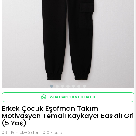
WHATSAPP DESTEK HATTI
Erkek Çocuk Eşofman Takım
Motivasyon Temalı Kaykaycı Baskılı Gri
(5 Yaş)
%90 Pamuk-Cotton , %10 Elastan