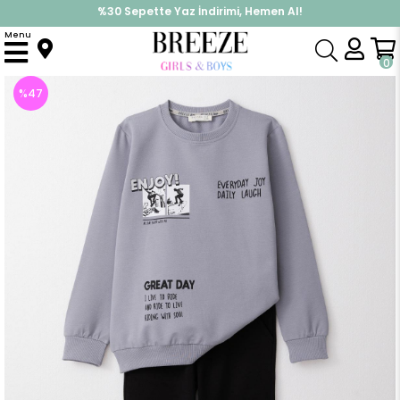
%30 Sepette Yaz İndirimi, Hemen Al!
İndirimlere ek %10 İndirimi Kap, Hemen Üye Ol!
Menu
Anasayfa
Erkek Çocuk
Takımlar
Eşofman Takımı
Erkek Çocuk Eşofman Takım Motivasyon Temalı Kaykaycı Baskılı Gri (5 Yaş)
0
%
47
İndirim