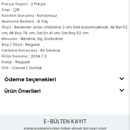
Parça Sayısı :
2 Parça
Cep :
Çift
Kordon Durumu :
Kordonsuz
Numune Bedeni :
8 Yaş
Ölçü :
Bedenler arası ortalama 2 cm fark bulunmaktadır, Alt Bel 52
cm, Alt Boy 78 cm, Üst En 41 cm, Üst Boy 52 cm
Mevsim :
İlkbahar, Kış, Sonbahar
Boy / Ölçü :
Regular
Yıkama Derecesi :
40 Derece
Ürün Sezonu :
2024 / 3
Kalıp :
Regular
Stil :
Casual / Günlük
Ödeme Seçenekleri
Ürün Önerileri
E-BÜLTEN KAYIT
Kampanyalarımızdan haber almak için kayıt olun!