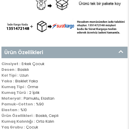
Ürün Özellikleri
Cinsiyet :
Erkek Çocuk
Desen :
Baskılı
Kol Tipi :
Uzun
Yaka :
Bisiklet Yaka
Kumaş Tipi :
Örme
Kumaş Türü :
2 İplik
Materyal :
Pamuklu, Elastan
Pamuk-Cotton :
%90
Elastan :
%10
Ürün Özellikleri :
Baskılı, Cepli
Kumaş Kalınlığı :
Orta Kalın
Yaş Grubu :
Çocuk