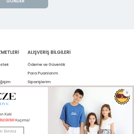
GÖNDER
ZMETLERİ
ALIŞVERİŞ BİLGİLERİ
stek
Ödeme ve Güvenlik
Para Puanlarım
eğişim
Siparişlerim
lerim
Kargo Takip
İade Taleplerim