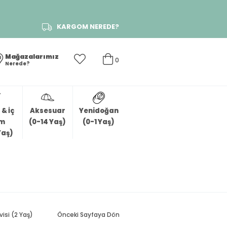
KARGOM NEREDE?
Mağazalarımız
0
Nerede?
& İç
Aksesuar
Yenidoğan
im
(0-14 Yaş)
(0-1 Yaş)
Yaş)
isi (2 Yaş)
Önceki Sayfaya Dön