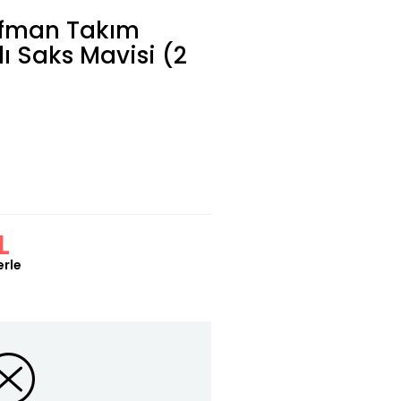
ofman Takım
lı Saks Mavisi (2
L
erle