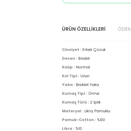
ÜRÜN ÖZELLIKLERI
ÖDEM
Cinsiyet :
Erkek Çocuk
Desen :
Baskılı
Kalıp :
Normal
Kol Tipi :
Uzun
Yaka :
Bisiklet Yaka
Kumaş Tipi :
Örme
Kumaş Türü :
2 İplik
Materyal :
Likra, Pamuklu
Pamuk-Cotton :
%90
Likra :
%10