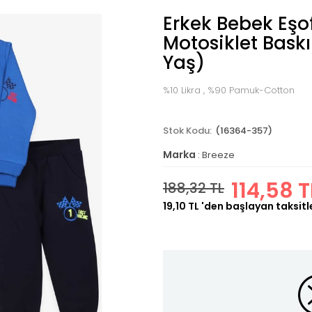
Erkek Bebek Eş
Motosiklet Baskı
Yaş)
%10 Likra , %90 Pamuk-Cotton
(16364-357)
Marka
:
Breeze
114,58 T
188,32 TL
19,10 TL
'den başlayan taksitl