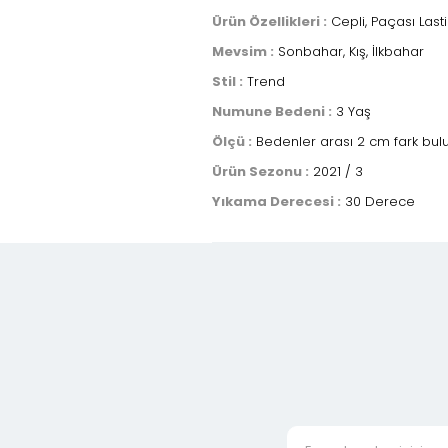
Ürün Özellikleri :
Cepli, Paçası Lastikl
Mevsim :
Sonbahar, Kış, İlkbahar
Stil :
Trend
Numune Bedeni :
3 Yaş
Ölçü :
Bedenler arası 2 cm fark bulun
Ürün Sezonu :
2021 / 3
Yıkama Derecesi :
30 Derece