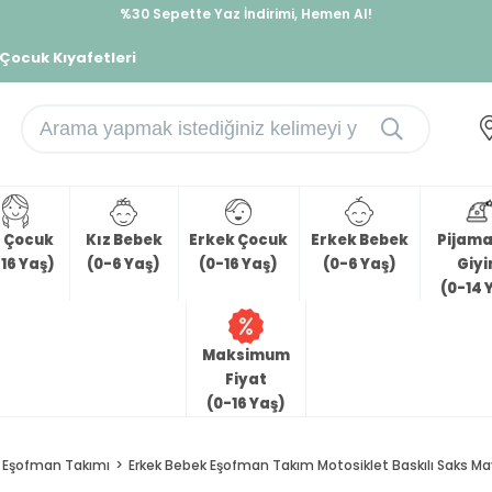
%30 Sepette Yaz İndirimi, Hemen Al!
İndirimlere ek %10 İndirimi Kap, Hemen Üye Ol!
 Çocuk Kıyafetleri
z Çocuk
Kız Bebek
Erkek Çocuk
Erkek Bebek
Pijama 
16 Yaş)
(0-6 Yaş)
(0-16 Yaş)
(0-6 Yaş)
Giy
(0-14 
Maksimum
Fiyat
(0-16 Yaş)
Eşofman Takımı
Erkek Bebek Eşofman Takım Motosiklet Baskılı Saks Mav