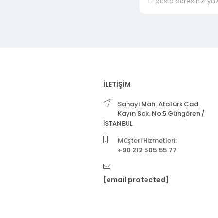
İLETİŞİM
Sanayi Mah. Atatürk Cad.
Kayın Sok. No:5 Güngören /
İSTANBUL
Müşteri Hizmetleri:
+90 212 505 55 77
[email protected]