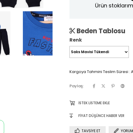
Ürün stoklarım
Beden Tablosu
Renk
Kargoya Tahmini Teslim Süresi
:
A
Paylaş:
İSTEK LISTEME EKLE
FIYAT DÜŞÜNCE HABER VER
TAVSIYE ET
YORUM