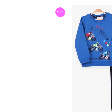
%
39
İndirim