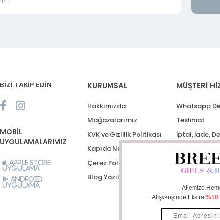
BİZİ TAKİP EDİN
KURUMSAL
MÜŞTERİ Hİ
Hakkımızda
Whatsapp De
Mağazalarımız
Teslimat
MOBİL
KVK ve Gizlilik Politikası
İptal, İade, D
UYGULAMALARIMIZ
Kapıda Nakit Ödeme
Destek Talep
Çerez Politikası
Apple Store
Uygulama
Blog Yazıları
Android
Uygulama