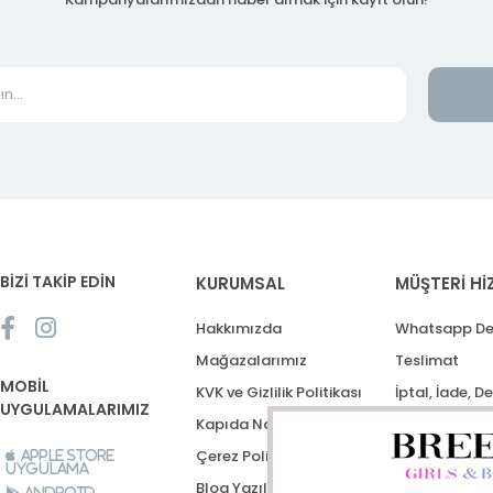
BİZİ TAKİP EDİN
KURUMSAL
MÜŞTERİ Hİ
Hakkımızda
Whatsapp De
Mağazalarımız
Teslimat
MOBİL
KVK ve Gizlilik Politikası
İptal, İade, D
UYGULAMALARIMIZ
Kapıda Nakit Ödeme
Destek Talep
Çerez Politikası
Apple Store
Uygulama
Blog Yazıları
Android