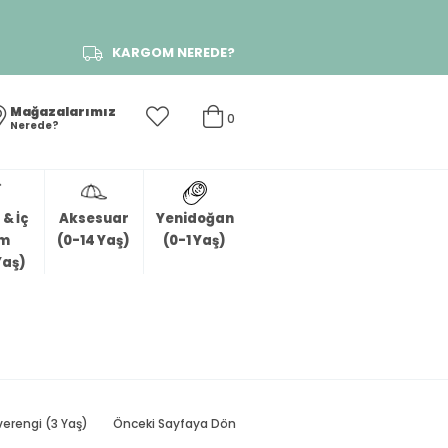
KARGOM NEREDE?
Mağazalarımız
0
Nerede?
& İç
Aksesuar
Yenidoğan
im
(0-14 Yaş)
(0-1 Yaş)
Yaş)
erengi (3 Yaş)
Önceki Sayfaya Dön