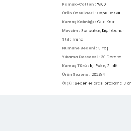
Pamuk-Cotton :
%100
Ürün Özellikleri :
Cepli, Baskılı
Kumaş Kalınlığı :
Orta Kalın
Mevsim :
Sonbahar, Kış, İlkbahar
Stil :
Trend
Numune Bedeni :
3 Yaş
Yıkama Derecesi :
30 Derece
Kumaş Türü :
İçi Polar, 2 İplik
Ürün Sezonu :
2023/4
Ölçü :
Bedenler arası ortalama 3 cm 