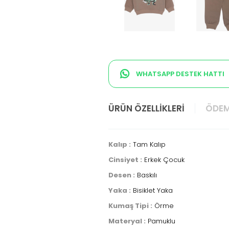
WHATSAPP DESTEK HATTI
ÜRÜN ÖZELLIKLERI
ÖDEM
Kalıp :
Tam Kalıp
Cinsiyet :
Erkek Çocuk
Desen :
Baskılı
Yaka :
Bisiklet Yaka
Kumaş Tipi :
Örme
Materyal :
Pamuklu