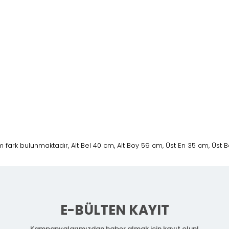
fark bulunmaktadır, Alt Bel 40 cm, Alt Boy 59 cm, Üst En 35 cm, Üst 
E-BÜLTEN KAYIT
Kampanyalarımızdan haber almak için kayıt olun!