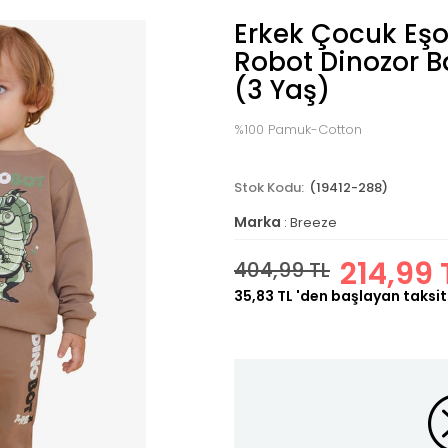
Erkek Çocuk Eş
Robot Dinozor B
(3 Yaş)
%100 Pamuk-Cotton
(19412-288)
Marka
:
Breeze
214,99 
404,99 TL
35,83 TL
'den başlayan taksit