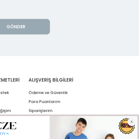
GÖNDER
ZMETLERİ
ALIŞVERİŞ BİLGİLERİ
stek
Ödeme ve Güvenlik
Para Puanlarım
eğişim
Siparişlerim
lerim
Kargo Takip
İade Taleplerim