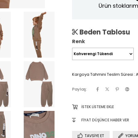
Ürün stoklarım
Beden Tablosu
Renk
Kargoya Tahmini Teslim Süresi
:
A
Paylaş:
İSTEK LISTEME EKLE
FIYAT DÜŞÜNCE HABER VER
TAVSIYE ET
YORUM