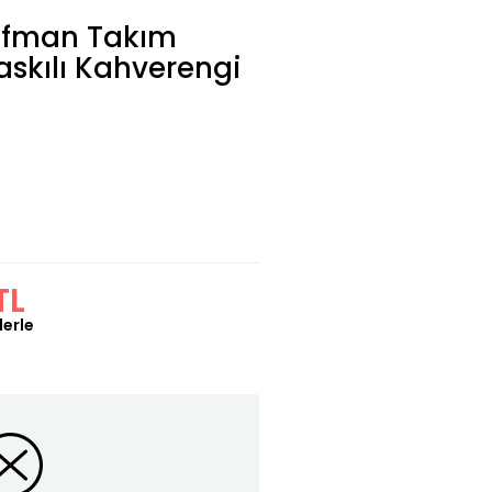
ofman Takım
askılı Kahverengi
TL
lerle