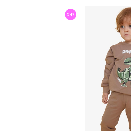
%
47
İndirim