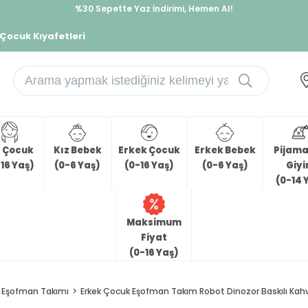
İndirimlere ek %10 İndirimi Kap, Hemen Üye Ol!
%30 Sepette Yaz İndirimi, Hemen Al!
 Çocuk Kıyafetleri
z Çocuk
Kız Bebek
Erkek Çocuk
Erkek Bebek
Pijama 
16 Yaş)
(0-6 Yaş)
(0-16 Yaş)
(0-6 Yaş)
Giy
(0-14 
Maksimum
Fiyat
(0-16 Yaş)
Eşofman Takımı
Erkek Çocuk Eşofman Takım Robot Dinozor Baskılı Kahv