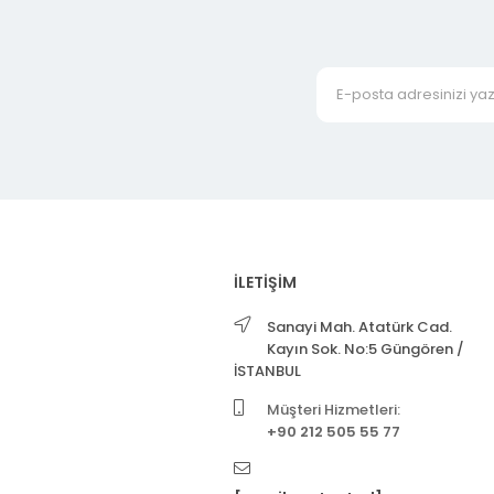
İLETİŞİM
Sanayi Mah. Atatürk Cad.
Kayın Sok. No:5 Güngören /
İSTANBUL
Müşteri Hizmetleri:
+90 212 505 55 77