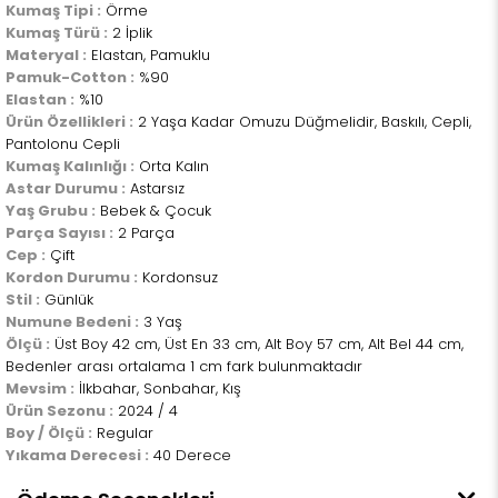
Kumaş Tipi :
Örme
Kumaş Türü :
2 İplik
Materyal :
Elastan, Pamuklu
Pamuk-Cotton :
%90
Elastan :
%10
Ürün Özellikleri :
2 Yaşa Kadar Omuzu Düğmelidir, Baskılı, Cepli,
Pantolonu Cepli
Kumaş Kalınlığı :
Orta Kalın
Astar Durumu :
Astarsız
Yaş Grubu :
Bebek & Çocuk
Parça Sayısı :
2 Parça
Cep :
Çift
Kordon Durumu :
Kordonsuz
Stil :
Günlük
Numune Bedeni :
3 Yaş
Ölçü :
Üst Boy 42 cm, Üst En 33 cm, Alt Boy 57 cm, Alt Bel 44 cm,
Bedenler arası ortalama 1 cm fark bulunmaktadır
Mevsim :
İlkbahar, Sonbahar, Kış
Ürün Sezonu :
2024 / 4
Boy / Ölçü :
Regular
Yıkama Derecesi :
40 Derece