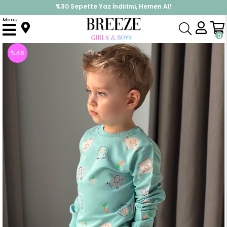
%30 Sepette Yaz İndirimi, Hemen Al!
İndirimlere ek %10 İndirimi Kap, Hemen Üye Ol!
Menu
Anasayfa
Erkek Çocuk
Takımlar
Eşofman Takımı
Erkek Bebek Eşofman Takım Sevimli Fil Desenli Su Yeşili (1 Yaş)
0
%
46
İndirim