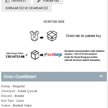
TAVSIYE ET
YORUM YAZ
SORULAR (0) VE CEVAPLAR (0)
Ürün Özellikleri
Kalıp :
Regular
Cinsiyet :
Erkek Çocuk
Desen :
Baskılı
Kol Tipi :
Uzun
Yaka :
Bisiklet Yaka