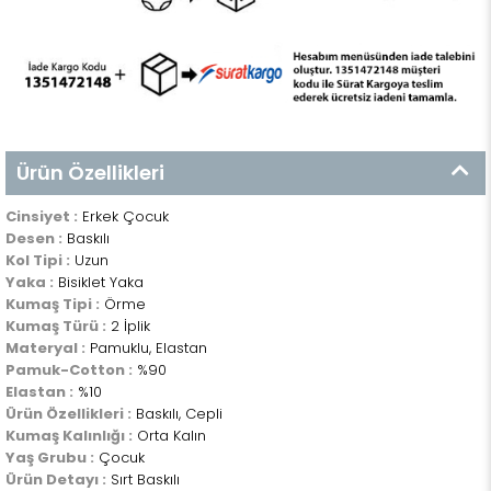
Ürün Özellikleri
Cinsiyet :
Erkek Çocuk
Desen :
Baskılı
Kol Tipi :
Uzun
Yaka :
Bisiklet Yaka
Kumaş Tipi :
Örme
Kumaş Türü :
2 İplik
Materyal :
Pamuklu, Elastan
Pamuk-Cotton :
%90
Elastan :
%10
Ürün Özellikleri :
Baskılı, Cepli
Kumaş Kalınlığı :
Orta Kalın
Yaş Grubu :
Çocuk
Ürün Detayı :
Sırt Baskılı