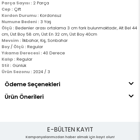
Parça Sayısı :
2 Parça
Cep :
Çift
Kordon Durumu :
Kordonsuz
Numune Bedeni :
3 Yaş
Ölçü :
Bedenler arası ortalama 3 cm fark bulunmaktadır, Alt Bel 44
cm, Üst Boy 58 cm, Üst En 32 cm, Üst Boy 40cm
Mevsim :
İlkbahar, Kış, Sonbahar
Boy / Ölçü :
Regular
Yıkama Derecesi :
40 Derece
Kalıp :
Regular
Stil :
Günlük
Ürün Sezonu :
2024 / 3
Ödeme Seçenekleri
Ürün Önerileri
E-BÜLTEN KAYIT
Kampanyalarımızdan haber almak için kayıt olun!