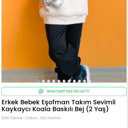
WHATSAPP DESTEK HATTI
Erkek Bebek Eşofman Takım Sevimli
Kaykaycı Koala Baskılı Bej (2 Yaş)
%90 Pamuk-Cotton , %10 Elastan