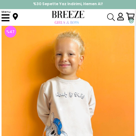
%30 Sepette Yaz İndirimi, Hemen Al!
İndirimlere ek %10 İndirimi Kap, Hemen Üye Ol!
Menu
Anasayfa
Erkek Çocuk
Takımlar
Eşofman Takımı
Erkek Bebek Eşofman Takım Sevimli Kaykaycı Koala Baskılı Bej (2 Yaş)
0
%
47
İndirim