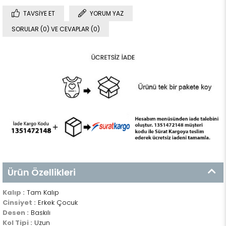
TAVSIYE ET
YORUM YAZ
SORULAR (0) VE CEVAPLAR (0)
Ürün Özellikleri
Kalıp :
Tam Kalıp
Cinsiyet :
Erkek Çocuk
Desen :
Baskılı
Kol Tipi :
Uzun