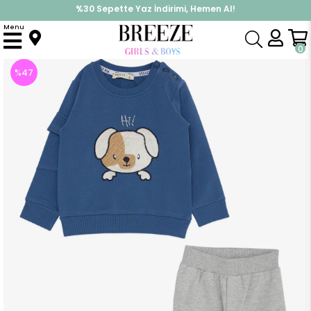
%30 Sepette Yaz İndirimi, Hemen Al!
İndirimlere ek %10 İndirimi Kap, Hemen Üye Ol!
Menu
Anasayfa
Erkek Çocuk
Takımlar
Eşofman Takımı
Erkek Bebek Eşofman Takım Sevimli Köpekçik Nakışlı Kolu Cepli İndigo (1.5 Yaş)
0
%
47
İndirim