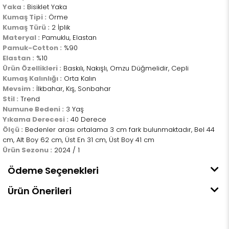
Yaka :
Bisiklet Yaka
Kumaş Tipi :
Örme
Kumaş Türü :
2 İplik
Materyal :
Pamuklu, Elastan
Pamuk-Cotton :
%90
Elastan :
%10
Ürün Özellikleri :
Baskılı, Nakışlı, Omzu Düğmelidir, Cepli
Kumaş Kalınlığı :
Orta Kalın
Mevsim :
İlkbahar, Kış, Sonbahar
Stil :
Trend
Numune Bedeni :
3 Yaş
Yıkama Derecesi :
40 Derece
Ölçü :
Bedenler arası ortalama 3 cm fark bulunmaktadır, Bel 44
cm, Alt Boy 62 cm, Üst En 31 cm, Üst Boy 41 cm
Ürün Sezonu :
2024 / 1
Ödeme Seçenekleri
Ürün Önerileri