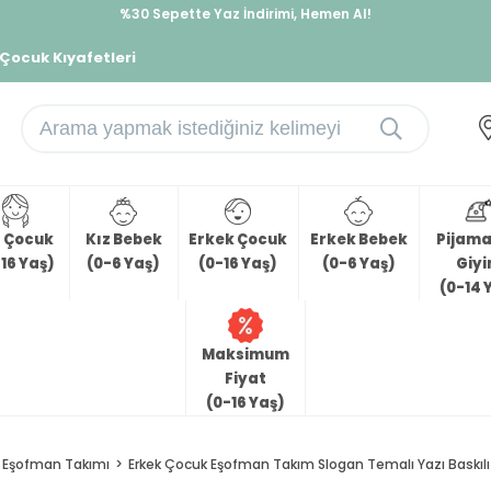
%30 Sepette Yaz İndirimi, Hemen Al!
İndirimlere ek %10 İndirimi Kap, Hemen Üye Ol!
 Çocuk Kıyafetleri
z Çocuk
Kız Bebek
Erkek Çocuk
Erkek Bebek
Pijama 
16 Yaş)
(0-6 Yaş)
(0-16 Yaş)
(0-6 Yaş)
Giy
(0-14 
Maksimum
Fiyat
(0-16 Yaş)
Eşofman Takımı
Erkek Çocuk Eşofman Takım Slogan Temalı Yazı Baskılı 