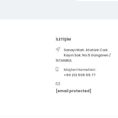
İLETİŞİM
Sanayi Mah. Atatürk Cad.
Kayın Sok. No:5 Güngören /
İSTANBUL
Müşteri Hizmetleri:
+90 212 505 55 77
[email protected]