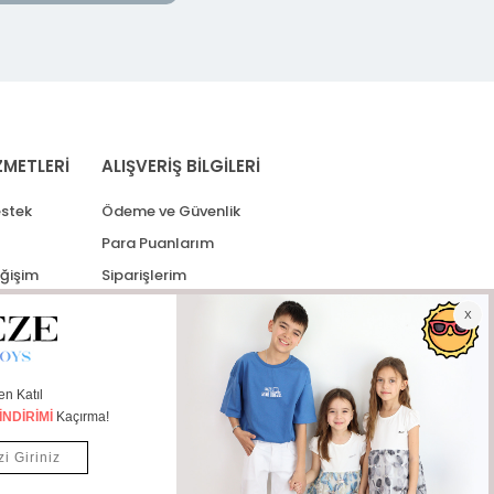
ZMETLERİ
ALIŞVERİŞ BİLGİLERİ
stek
Ödeme ve Güvenlik
Para Puanlarım
eğişim
Siparişlerim
lerim
Kargo Takip
İade Taleplerim