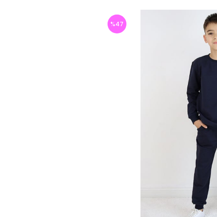
%
47
İndirim