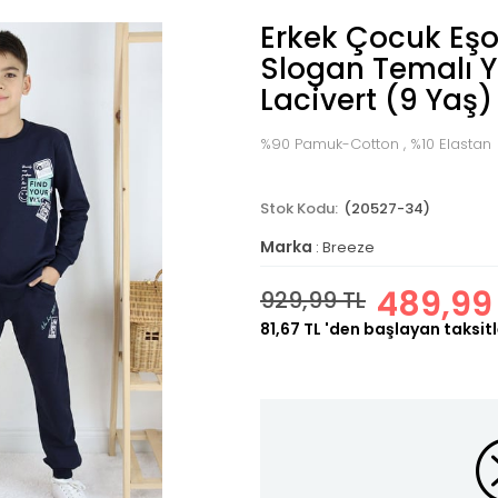
Erkek Çocuk Eş
Slogan Temalı Ya
Lacivert (9 Yaş)
%90 Pamuk-Cotton , %10 Elastan
(20527-34)
Marka
:
Breeze
489,99
929,99 TL
81,67 TL
'den başlayan taksitl