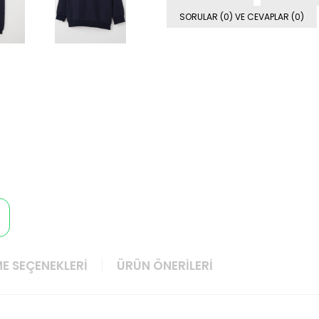
SORULAR (0) VE CEVAPLAR (0)
E SEÇENEKLERI
ÜRÜN ÖNERILERI