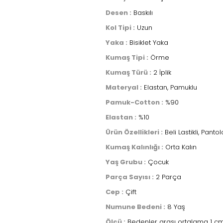
Desen :
Baskılı
Kol Tipi :
Uzun
Yaka :
Bisiklet Yaka
Kumaş Tipi :
Örme
Kumaş Türü :
2 İplik
Materyal :
Elastan, Pamuklu
Pamuk-Cotton :
%90
Elastan :
%10
Ürün Özellikleri :
Beli Lastikli, Panto
Kumaş Kalınlığı :
Orta Kalın
Yaş Grubu :
Çocuk
Parça Sayısı :
2 Parça
Cep :
Çift
Numune Bedeni :
8 Yaş
Ölçü :
Bedenler arası ortalama 1 cm 