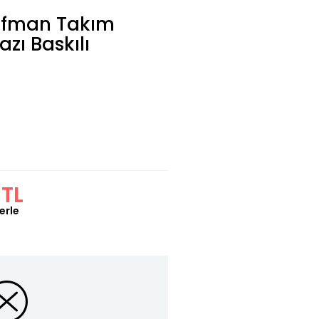
ofman Takım
zı Baskılı
 TL
erle