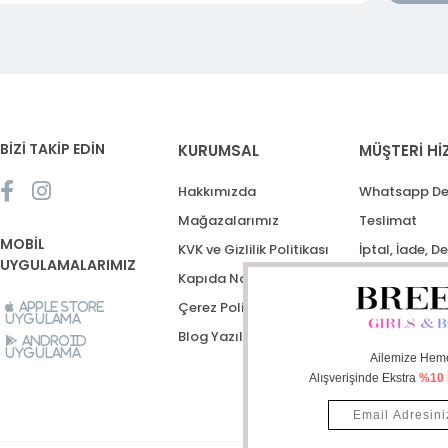
BİZİ TAKİP EDİN
KURUMSAL
MÜŞTERİ Hİ
Hakkımızda
Whatsapp De
Mağazalarımız
Teslimat
MOBİL
KVK ve Gizlilik Politikası
İptal, İade, D
UYGULAMALARIMIZ
Kapıda Nakit Ödeme
Destek Talep
Çerez Politikası
Apple Store
Uygulama
Blog Yazıları
Android
Uygulama