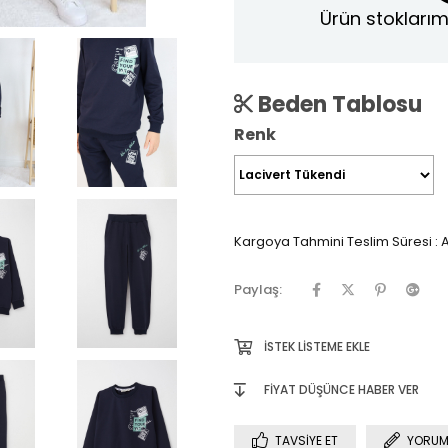
Ürün stoklarım
Beden Tablosu
Renk
Kargoya Tahmini Teslim Süresi
:
A
Paylaş:
İSTEK LISTEME EKLE
FIYAT DÜŞÜNCE HABER VER
TAVSIYE ET
YORUM