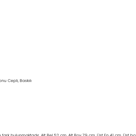
lonu Cepli, Baskılı
fark bulunmaktadır, Alt Bel 52 cm, Alt Boy 79 cm, Üst En 41 cm, Üst b