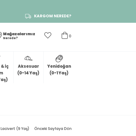
KARGOM NEREDE?
Mağazalarımız
0
Nerede?
& İç
Aksesuar
Yenidoğan
im
(0-14 Yaş)
(0-1 Yaş)
Yaş)
Lacivert (9 Yaş)
Önceki Sayfaya Dön