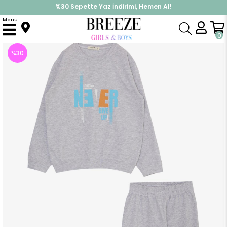
%30 Sepette Yaz İndirimi, Hemen Al!
İndirimlere ek %10 İndirimi Kap, Hemen Üye Ol!
Menu
Anasayfa
Erkek Çocuk
Takımlar
Eşofman Takımı
Erkek Çocuk Eşofman Takım Yazı Baskılı Açık Gri Melanj ()
0
%
30
İndirim