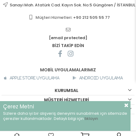
Sanayi Mah. Atatürk Cad. Kayın Sok. No:5 Güngören / İSTANBUL
Müşteri Hizmetleri:
+90 212 505 55 77
[email protected]
BİZİ TAKİP EDİN
MOBİL UYGULAMALARIMIZ
Apple Store Uygulama
Android Uygulama
KURUMSAL
MÜŞTERİ HİZMETLERİ
Çerez Metni
ALIŞVERİŞ BİLGİLERİ
Sizlere daha iyi bir alışveriş deneyimi sunabilmek için sitemizde
çerezler kullanılmaktadır. Detaylı bilgi için
tıklayın
©
breeze.com.tr - Tüm hakları saklıdır.