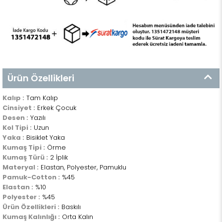
Ürün Özellikleri
Kalıp :
Tam Kalıp
Cinsiyet :
Erkek Çocuk
Desen :
Yazılı
Kol Tipi :
Uzun
Yaka :
Bisiklet Yaka
Kumaş Tipi :
Örme
Kumaş Türü :
2 İplik
Materyal :
Elastan, Polyester, Pamuklu
Pamuk-Cotton :
%45
Elastan :
%10
Polyester :
%45
Ürün Özellikleri :
Baskılı
Kumaş Kalınlığı :
Orta Kalın