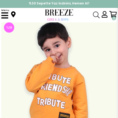
%30 Sepette Yaz İndirimi, Hemen Al!
İndirimlere ek %10 İndirimi Kap, Hemen Üye Ol!
Menu
Anasayfa
Erkek Çocuk
Takımlar
Eşofman Takımı
Erkek Çocuk Eşofman Takımı Aksesuar Armalı Hardal Sarı (4 Yaş)
0
%
19
İndirim