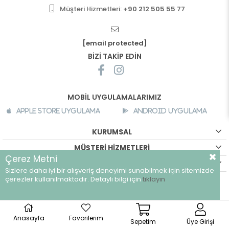
Müşteri Hizmetleri:
+90 212 505 55 77
[email protected]
BİZİ TAKİP EDİN
MOBİL UYGULAMALARIMIZ
Apple Store Uygulama
Android Uygulama
KURUMSAL
MÜŞTERİ HİZMETLERİ
Çerez Metni
ALIŞVERİŞ BİLGİLERİ
Sizlere daha iyi bir alışveriş deneyimi sunabilmek için sitemizde
çerezler kullanılmaktadır. Detaylı bilgi için
tıklayın
©
breeze.com.tr - Tüm hakları saklıdır.
Anasayfa
Favorilerim
Sepetim
Üye Girişi