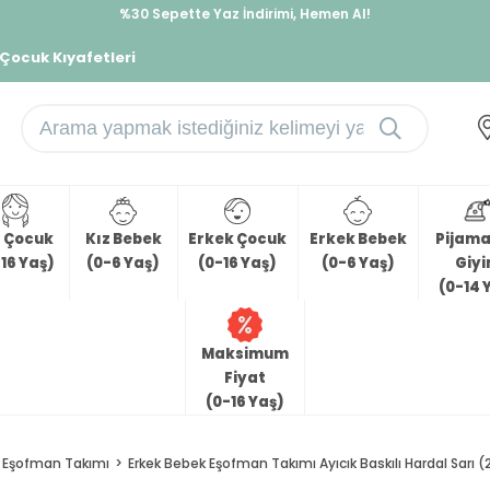
%30 Sepette Yaz İndirimi, Hemen Al!
İndirimlere ek %10 İndirimi Kap, Hemen Üye Ol!
 Çocuk Kıyafetleri
z Çocuk
Kız Bebek
Erkek Çocuk
Erkek Bebek
Pijama 
16 Yaş)
(0-6 Yaş)
(0-16 Yaş)
(0-6 Yaş)
Giy
(0-14 
Maksimum
Fiyat
(0-16 Yaş)
Eşofman Takımı
Erkek Bebek Eşofman Takımı Ayıcık Baskılı Hardal Sarı (