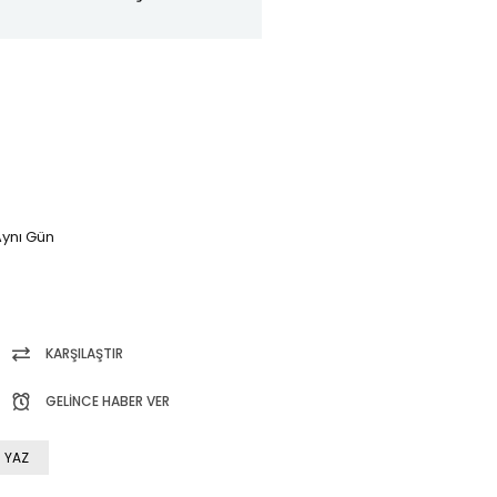
ynı Gün
KARŞILAŞTIR
GELINCE HABER VER
 YAZ