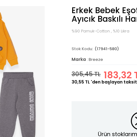
Erkek Bebek Eş
Ayıcık Baskılı Ha
%90 Pamuk-Cotton , %10 Likra
(17941-580)
Marka
:
Breeze
183,32 
305,45 TL
30,55 TL
'den başlayan taksit
Ürün stoklarım