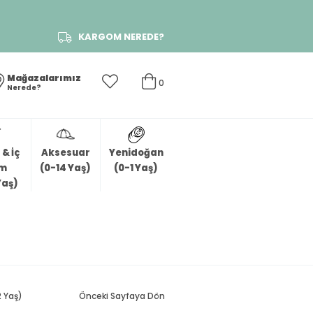
KARGOM NEREDE?
Mağazalarımız
0
Nerede?
& İç
Aksesuar
Yenidoğan
im
(0-14 Yaş)
(0-1 Yaş)
Yaş)
2 Yaş)
Önceki Sayfaya Dön