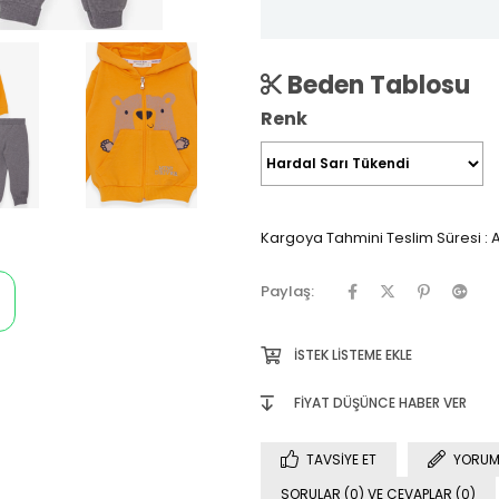
Beden Tablosu
Renk
Kargoya Tahmini Teslim Süresi
:
A
Paylaş:
İSTEK LISTEME EKLE
FIYAT DÜŞÜNCE HABER VER
TAVSIYE ET
YORUM
SORULAR (0) VE CEVAPLAR (0)