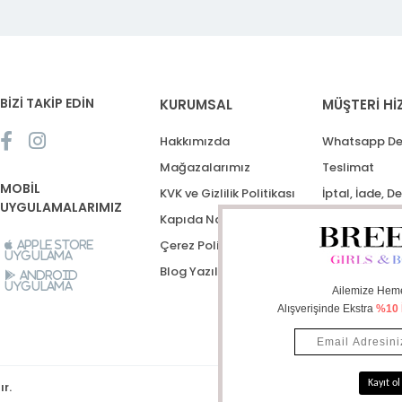
BİZİ TAKİP EDİN
KURUMSAL
MÜŞTERİ Hİ
Hakkımızda
Whatsapp De
Mağazalarımız
Teslimat
MOBİL
KVK ve Gizlilik Politikası
İptal, İade, D
UYGULAMALARIMIZ
Kapıda Nakit Ödeme
Destek Talep
Çerez Politikası
Apple Store
Uygulama
Blog Yazıları
Android
Uygulama
ır.