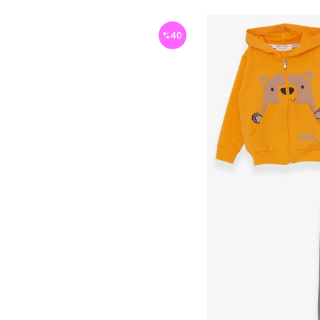
%
40
İndirim