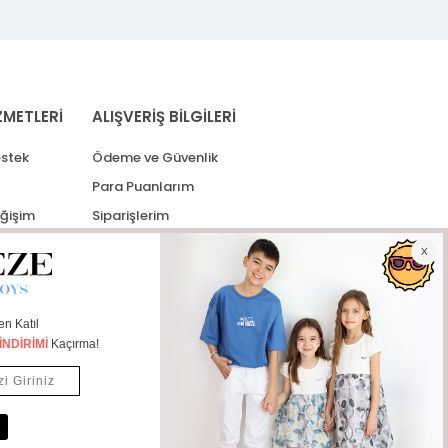
ZMETLERİ
ALIŞVERİŞ BİLGİLERİ
stek
Ödeme ve Güvenlik
Para Puanlarım
eğişim
Siparişlerim
lerim
Kargo Takip
İade Taleplerim