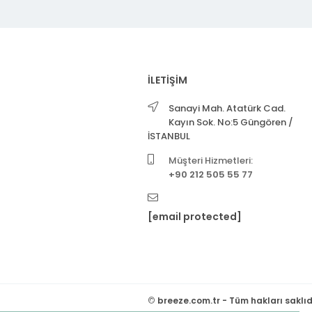
İLETİŞİM
Sanayi Mah. Atatürk Cad.
Kayın Sok. No:5 Güngören /
İSTANBUL
Müşteri Hizmetleri:
+90 212 505 55 77
[email protected]
©
breeze.com.tr - Tüm hakları saklıd