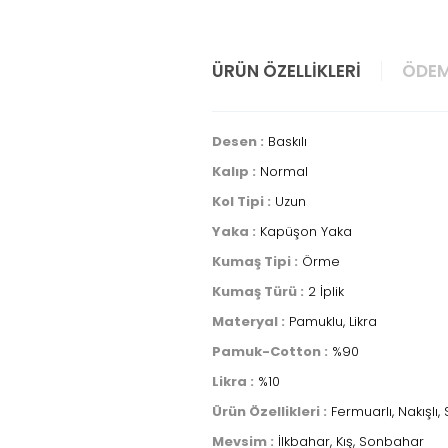
ÜRÜN ÖZELLIKLERI
ÖDEM
Desen :
Baskılı
Kalıp :
Normal
Kol Tipi :
Uzun
Yaka :
Kapüşon Yaka
Kumaş Tipi :
Örme
Kumaş Türü :
2 İplik
Materyal :
Pamuklu, Likra
Pamuk-Cotton :
%90
Likra :
%10
Ürün Özellikleri :
Fermuarlı, Nakışlı,
Mevsim :
İlkbahar, Kış, Sonbahar