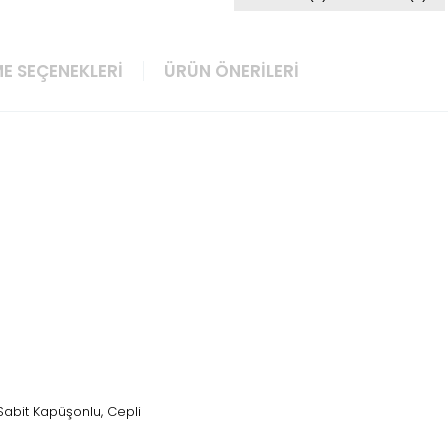
E SEÇENEKLERI
ÜRÜN ÖNERILERI
 Sabit Kapüşonlu, Cepli