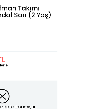
ofman Takımı
rdal Sarı (2 Yaş)
TL
lerle
ızda kalmamıştır.