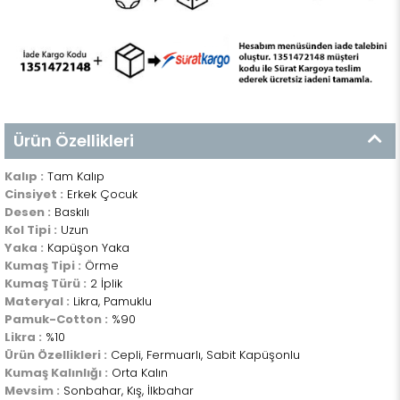
Ürün Özellikleri
Kalıp :
Tam Kalıp
Cinsiyet :
Erkek Çocuk
Desen :
Baskılı
Kol Tipi :
Uzun
Yaka :
Kapüşon Yaka
Kumaş Tipi :
Örme
Kumaş Türü :
2 İplik
Materyal :
Likra, Pamuklu
Pamuk-Cotton :
%90
Likra :
%10
Ürün Özellikleri :
Cepli, Fermuarlı, Sabit Kapüşonlu
Kumaş Kalınlığı :
Orta Kalın
Mevsim :
Sonbahar, Kış, İlkbahar