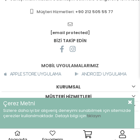
Müşteri Hizmetleri:
+90 212 505 55 77
[email protected]
BİZİ TAKİP EDİN
MOBİL UYGULAMALARIMIZ
Apple Store Uygulama
Android Uygulama
KURUMSAL
MÜŞTERİ HİZMETLERİ
Çerez Metni
ALIŞVERİŞ BİLGİLERİ
Sizlere daha iyi bir alışveriş deneyimi sunabilmek için sitemizde
çerezler kullanılmaktadır. Detaylı bilgi için
tıklayın
©
breeze.com.tr - Tüm hakları saklıdır.
Anasayfa
Favorilerim