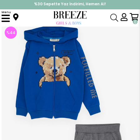
%30 Sepette Yaz İndirimi, Hemen Al!
İndirimlere ek %10 İndirimi Kap, Hemen Üye Ol!
Menu
Anasayfa
Erkek Çocuk
Takımlar
Eşofman Takımı
Erkek Bebek Eşofman Takımı Ayıcık Baskılı Saks Mavisi (2 Yaş)
0
%
44
İndirim