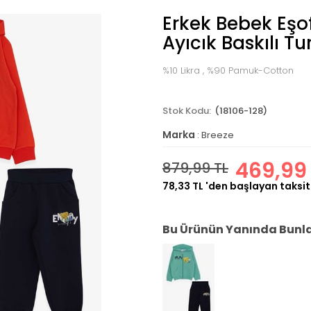
Erkek Bebek Eş
Ayıcık Baskılı T
%10 Likra , %90 Pamuk-Cotton
(18106-128)
Marka
:
Breeze
469,99
879,99 TL
78,33 TL
'den başlayan taksit
Bu Ürünün Yanında Bunlar