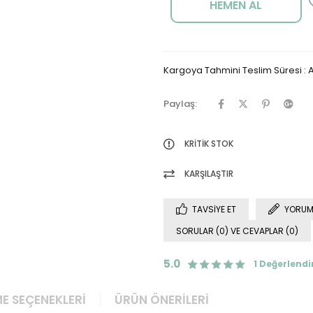
Kargoya Tahmini Teslim Süresi
:
A
Paylaş:
KRITIK STOK
KARŞILAŞTIR
TAVSIYE ET
YORUM
SORULAR (0) VE CEVAPLAR (0)
5.0
1 Değerlend
E SEÇENEKLERI
ÜRÜN ÖNERILERI