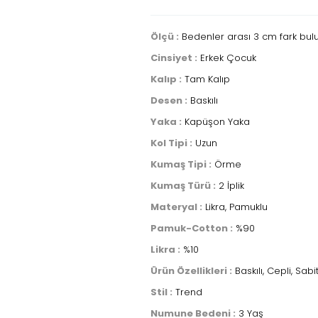
Ölçü :
Bedenler arası 3 cm fark bulun
Cinsiyet :
Erkek Çocuk
Kalıp :
Tam Kalıp
Desen :
Baskılı
Yaka :
Kapüşon Yaka
Kol Tipi :
Uzun
Kumaş Tipi :
Örme
Kumaş Türü :
2 İplik
Materyal :
Likra, Pamuklu
Pamuk-Cotton :
%90
Likra :
%10
Ürün Özellikleri :
Baskılı, Cepli, Sab
Stil :
Trend
Numune Bedeni :
3 Yaş