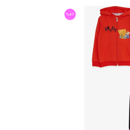
%
47
İndirim