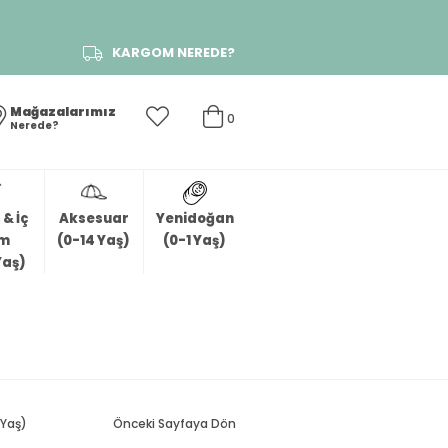
KARGOM NEREDE?
Mağazalarımız
0
Nerede?
& İç
Aksesuar
Yenidoğan
im
(0-14 Yaş)
(0-1 Yaş)
Yaş)
 Yaş)
Önceki Sayfaya Dön