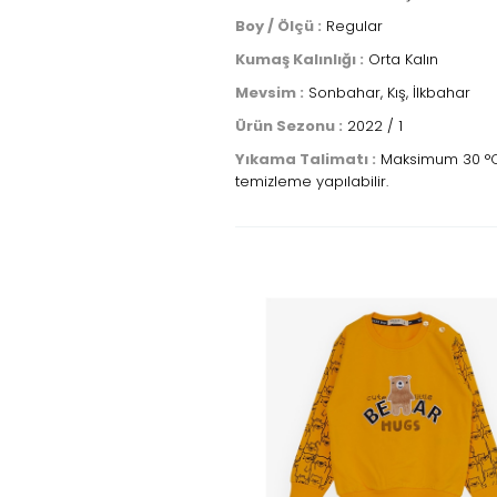
Boy / Ölçü :
Regular
Kumaş Kalınlığı :
Orta Kalın
Mevsim :
Sonbahar, Kış, İlkbahar
Ürün Sezonu :
2022 / 1
Yıkama Talimatı :
Maksimum 30 °C sı
temizleme yapılabilir.