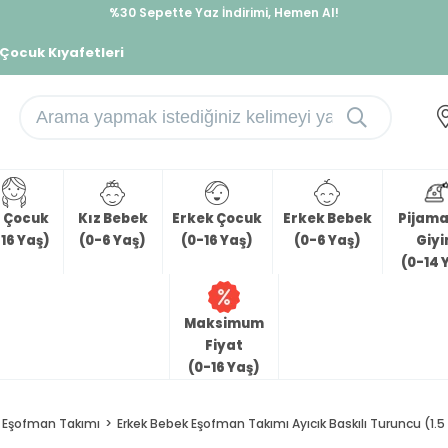
%30 Sepette Yaz İndirimi, Hemen Al!
İndirimlere ek %10 İndirimi Kap, Hemen Üye Ol!
 Çocuk Kıyafetleri
z Çocuk
Kız Bebek
Erkek Çocuk
Erkek Bebek
Pijama 
16 Yaş)
(0-6 Yaş)
(0-16 Yaş)
(0-6 Yaş)
Giy
(0-14 
Maksimum
Fiyat
(0-16 Yaş)
Eşofman Takımı
Erkek Bebek Eşofman Takımı Ayıcık Baskılı Turuncu (1.5