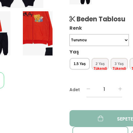
Beden Tablosu
Renk
Yaş
1.5 Yaş
2 Yaş
3 Yaş
Adet