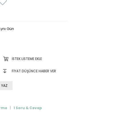
ynı Gün
İSTEK LISTEME EKLE
FIYAT DÜŞÜNCE HABER VER
 YAZ
irme
1 Soru & Cevap