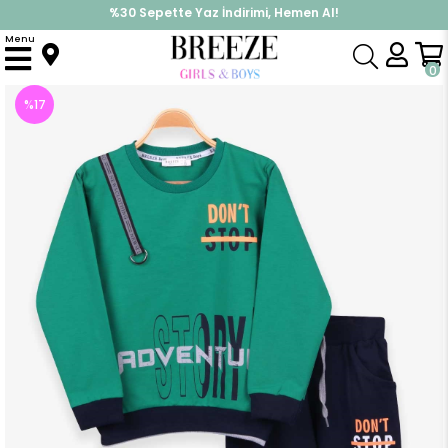
%30 Sepette Yaz İndirimi, Hemen Al!
İndirimlere ek %10 İndirimi Kap, Hemen Üye Ol!
Menu
Anasayfa
Erkek Çocuk
Takımlar
Eşofman Takımı
Erkek Çocuk Eşofman Takımı Baskılı Cepli Yeşil (9 Yaş)
0
%
17
İndirim