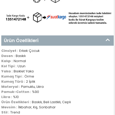
Ürün Özellikleri
Cinsiyet :
Erkek Çocuk
Desen :
Baskılı
Kalıp :
Normal
Kol Tipi :
Uzun
Yaka :
Bisiklet Yaka
Kumaş Tipi :
Örme
Kumaş Türü :
2 İplik
Materyal :
Pamuklu, Likra
Pamuk-Cotton :
%90
Likra :
%10
Ürün Özellikleri :
Baskılı, Beli Lastikli, Cepli
Mevsim :
İlkbahar, Kış, Sonbahar
Stil :
Trend