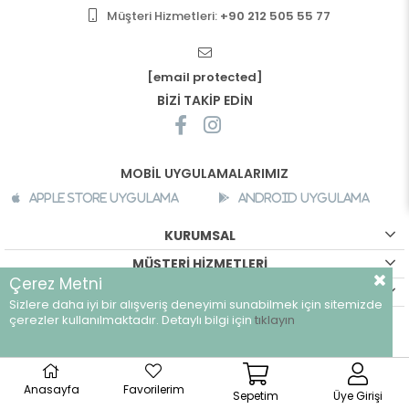
Müşteri Hizmetleri:
+90 212 505 55 77
[email protected]
BİZİ TAKİP EDİN
MOBİL UYGULAMALARIMIZ
Apple Store Uygulama
Android Uygulama
KURUMSAL
MÜŞTERİ HİZMETLERİ
Çerez Metni
ALIŞVERİŞ BİLGİLERİ
Sizlere daha iyi bir alışveriş deneyimi sunabilmek için sitemizde
çerezler kullanılmaktadır. Detaylı bilgi için
tıklayın
©
breeze.com.tr - Tüm hakları saklıdır.
Anasayfa
Favorilerim
Sepetim
Üye Girişi