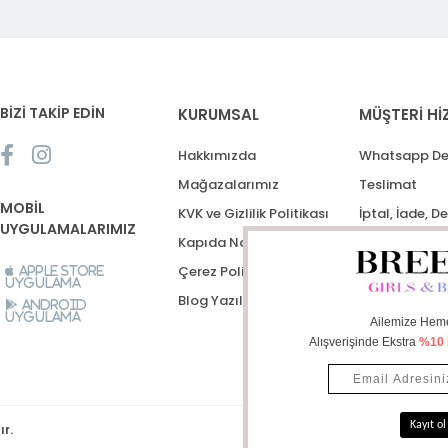
BİZİ TAKİP EDİN
KURUMSAL
MÜŞTERİ Hİ
Hakkımızda
Whatsapp De
Mağazalarımız
Teslimat
MOBİL
KVK ve Gizlilik Politikası
İptal, İade, D
UYGULAMALARIMIZ
Kapıda Nakit Ödeme
Destek Talep
Çerez Politikası
Apple Store
Uygulama
Blog Yazıları
Android
Uygulama
ır.