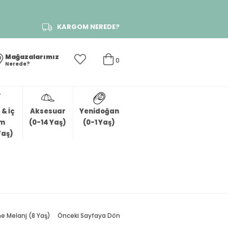
KARGOM NEREDE?
Mağazalarımız
0
Nerede?
& İç
Aksesuar
Yenidoğan
im
(0-14 Yaş)
(0-1 Yaş)
Yaş)
e Melanj (8 Yaş)
Önceki Sayfaya Dön