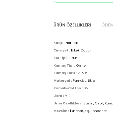
ÜRÜN ÖZELLIKLERI
ÖDEM
Kalıp :
Normal
Cinsiyet :
Erkek Çocuk
Kol Tipi :
Uzun
Kumaş Tipi :
Örme
Kumaş Türü :
2 İplik
Materyal :
Pamuklu, Likra
Pamuk-Cotton :
%90
Likra :
%10
Ürün Özellikleri :
Baskılı, Cepli, Ka
Mevsim :
İlkbahar, Kış, Sonbahar