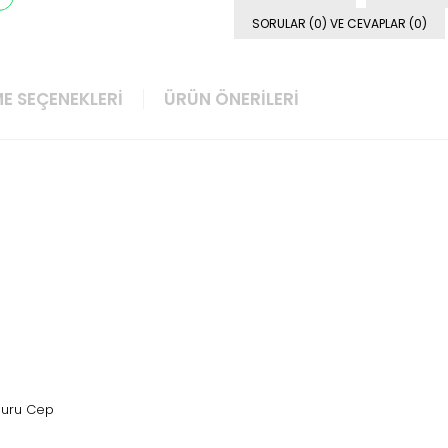
SORULAR (0) VE CEVAPLAR (0)
E SEÇENEKLERI
ÜRÜN ÖNERILERI
nguru Cep