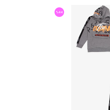
%
44
İndirim