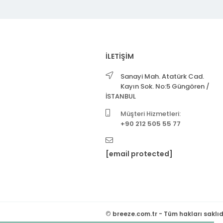
İLETİŞİM
Sanayi Mah. Atatürk Cad.
Kayın Sok. No:5 Güngören /
İSTANBUL
Müşteri Hizmetleri:
+90 212 505 55 77
[email protected]
©
breeze.com.tr - Tüm hakları saklıd