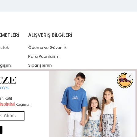
ZMETLERİ
ALIŞVERİŞ BİLGİLERİ
stek
Ödeme ve Güvenlik
Para Puanlarım
eğişim
Siparişlerim
lerim
Kargo Takip
İade Taleplerim