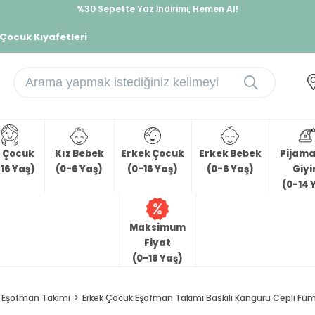
%30 Sepette Yaz İndirimi, Hemen Al!
İndirimlere ek %10 İndirimi Kap, Hemen Üye Ol!
 Çocuk Kıyafetleri
z Çocuk
Kız Bebek
Erkek Çocuk
Erkek Bebek
Pijama 
16 Yaş)
(0-6 Yaş)
(0-16 Yaş)
(0-6 Yaş)
Giy
(0-14 
Maksimum
Fiyat
(0-16 Yaş)
Eşofman Takımı
Erkek Çocuk Eşofman Takımı Baskılı Kanguru Cepli Füm