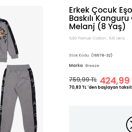
Erkek Çocuk Eş
Baskılı Kanguru
Melanj (8 Yaş)
%90 Pamuk-Cotton , %10 Likra
(16578-32)
Marka
:
Breeze
424,99 
759,99 TL
70,83 TL
'den başlayan taksit