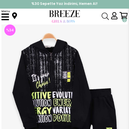
%30 Sepette Yaz İndirimi, Hemen Al!
İndirimlere ek %10 İndirimi Kap, Hemen Üye Ol!
Menu
Anasayfa
Erkek Çocuk
Takımlar
Eşofman Takımı
Erkek Çocuk Eşofman Takımı Baskılı Kapüşonlu Siyah (9 Yaş)
0
%
34
İndirim