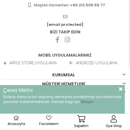
Müşteri Hizmetleri:
+90 212 505 55 77
[email protected]
BİZİ TAKİP EDİN
MOBİL UYGULAMALARIMIZ
Apple Store Uygulama
Android Uygulama
KURUMSAL
MÜŞTERİ HİZMETLERİ
Çerez Metni
ALIŞVERİŞ BİLGİLERİ
Sizlere daha iyi bir alışveriş deneyimi sunabilmek için sitemizde
çerezler kullanılmaktadır. Detaylı bilgi için
tıklayın
©
breeze.com.tr - Tüm hakları saklıdır.
Anasayfa
Favorilerim
Sepetim
Üye Girişi