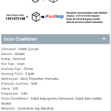
Ürün Özellikleri
Cinsiyet :
Erkek Çocuk
Desen :
Baskılı
Kalıp :
Normal
Kol Tipi :
Uzun
Kumaş Tipi :
Örme
Kumaş Türü :
2 İplik
Materyal :
Likra, Polyester, Pamuklu
Pamuk-Cotton :
%45
Likra :
%10
Polyester :
%45
Ürün Özellikleri :
Sabit Kapüşonlu, Fermuarlı, Cepli, Beli Lastikli,
Baskılı
Mevsim :
Sonbahar, Kış, İlkbahar