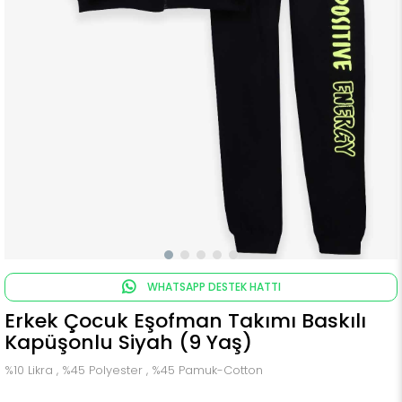
WHATSAPP DESTEK HATTI
Erkek Çocuk Eşofman Takımı Baskılı
Kapüşonlu Siyah (9 Yaş)
%10 Likra , %45 Polyester , %45 Pamuk-Cotton