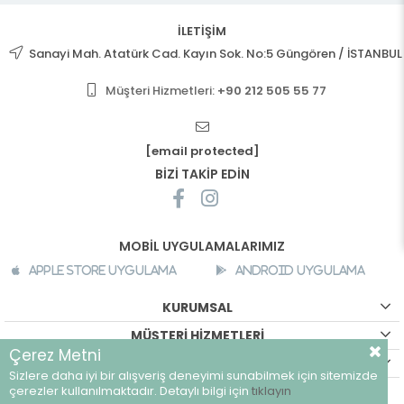
İLETİŞİM
Sanayi Mah. Atatürk Cad. Kayın Sok. No:5 Güngören / İSTANBUL
Müşteri Hizmetleri:
+90 212 505 55 77
[email protected]
BİZİ TAKİP EDİN
MOBİL UYGULAMALARIMIZ
Apple Store Uygulama
Android Uygulama
KURUMSAL
MÜŞTERİ HİZMETLERİ
Çerez Metni
ALIŞVERİŞ BİLGİLERİ
Sizlere daha iyi bir alışveriş deneyimi sunabilmek için sitemizde
©
breeze.com.tr - Tüm hakları saklıdır.
çerezler kullanılmaktadır. Detaylı bilgi için
tıklayın