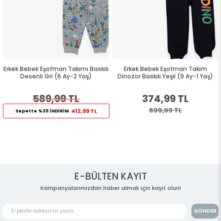
Erkek Bebek Eşofman Takımı Baskılı
Erkek Bebek Eşofman Takım
Desenli Gri (6 Ay-2 Yaş)
Dinozor Baskılı Yeşil (9 Ay-1 Yaş)
589,99 TL
374,99 TL
699,99 TL
412,99 TL
Sepette %30 İNDİRİM
E-BÜLTEN KAYIT
Kampanyalarımızdan haber almak için kayıt olun!
GÖNDER