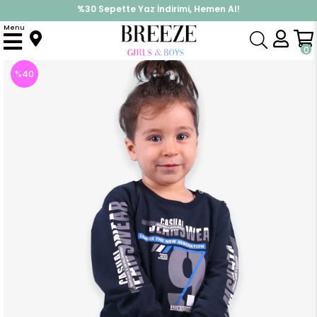
%30 Sepette Yaz İndirimi, Hemen Al!
İndirimlere ek %10 İndirimi Kap, Hemen Üye Ol!
Menu
Anasayfa
Erkek Bebek
Takımlar
Eşofman Takım
Erkek Bebek Eşofman Takımı Baskılı Lacivert (1.5 Yaş)
0
%
40
İndirim