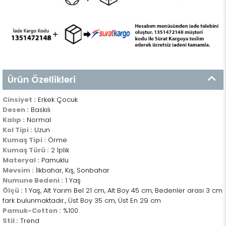
Ürün Özellikleri
Cinsiyet :
Erkek Çocuk
Desen :
Baskılı
Kalıp :
Normal
Kol Tipi :
Uzun
Kumaş Tipi :
Örme
Kumaş Türü :
2 İplik
Materyal :
Pamuklu
Mevsim :
İlkbahar, Kış, Sonbahar
Numune Bedeni :
1 Yaş
Ölçü :
1 Yaş, Alt Yarım Bel 21 cm, Alt Boy 45 cm, Bedenler arası 3 cm
fark bulunmaktadır., Üst Boy 35 cm, Üst En 29 cm
Pamuk-Cotton :
%100
Stil :
Trend