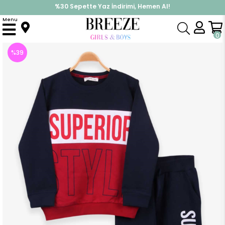
%30 Sepette Yaz İndirimi, Hemen Al!
İndirimlere ek %10 İndirimi Kap, Hemen Üye Ol!
Menu
Anasayfa
Erkek Çocuk
Takımlar
Eşofman Takımı
Erkek Çocuk Eşofman Takımı Baskılı Lacivert (8-10 Yaş)
0
%
39
İndirim