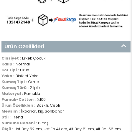
Ürün Özellikleri
Cinsiyet :
Erkek Çocuk
Kalıp :
Normal
Kol Tipi :
Uzun
Yaka :
Bisiklet Yaka
Kumaş Tipi :
Örme
Kumaş Türü :
2 İplik
Materyal :
Pamuklu
Pamuk-Cotton :
%100
Ürün Özellikleri :
Baskılı, Cepli
Mevsim :
İlkbahar, Kış, Sonbahar
Stil :
Trend
Numune Bedeni :
8 Yaş
Ölçü :
Üst Boy 52 cm, Üst En 41 cm, Alt Boy 81 cm, Alt Bel 56 cm,