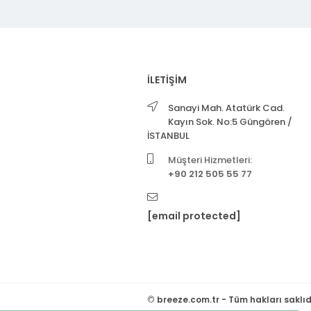
İLETİŞİM
Sanayi Mah. Atatürk Cad.
Kayın Sok. No:5 Güngören /
İSTANBUL
Müşteri Hizmetleri:
+90 212 505 55 77
[email protected]
©
breeze.com.tr - Tüm hakları saklıd