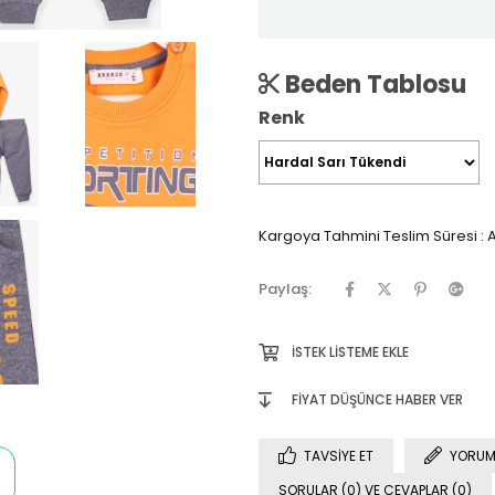
Beden Tablosu
Renk
Kargoya Tahmini Teslim Süresi
:
A
Paylaş:
İSTEK LISTEME EKLE
FIYAT DÜŞÜNCE HABER VER
TAVSIYE ET
YORUM
SORULAR (0) VE CEVAPLAR (0)