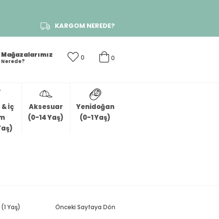
KARGOM NEREDE?
Mağazalarımız
0
0
Nerede?
& İç
Aksesuar
Yenidoğan
im
(0-14 Yaş)
(0-1 Yaş)
Yaş)
(1 Yaş)
Önceki Sayfaya Dön