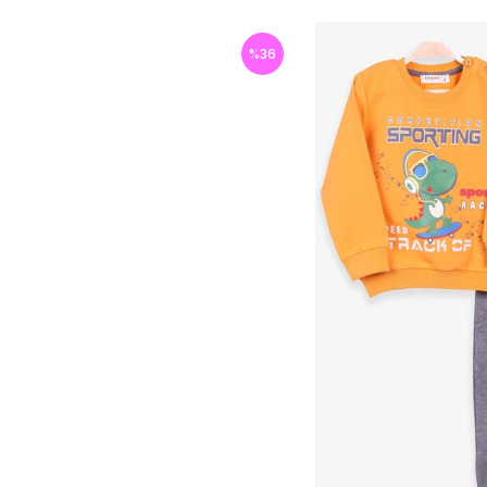
%
36
İndirim