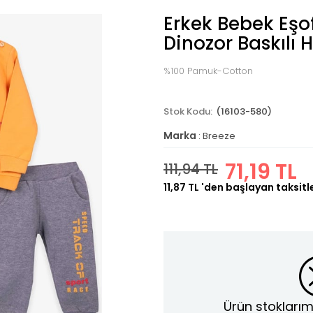
Erkek Bebek Eş
Dinozor Baskılı 
%100 Pamuk-Cotton
(16103-580)
Marka
:
Breeze
71,19 TL
111,94 TL
11,87 TL
'den başlayan taksitl
Ürün stoklarım