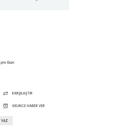
ynı Gün
KARŞILAŞTIR
GELINCE HABER VER
 YAZ