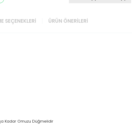
E SEÇENEKLERI
ÜRÜN ÖNERILERI
Yaşa Kadar Omuzu Düğmelidir