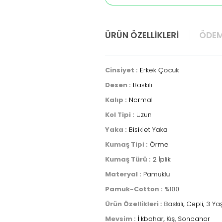
ÜRÜN ÖZELLIKLERI
ÖDEM
Cinsiyet :
Erkek Çocuk
Desen :
Baskılı
Kalıp :
Normal
Kol Tipi :
Uzun
Yaka :
Bisiklet Yaka
Kumaş Tipi :
Örme
Kumaş Türü :
2 İplik
Materyal :
Pamuklu
Pamuk-Cotton :
%100
Ürün Özellikleri :
Baskılı, Cepli, 3 
Mevsim :
İlkbahar, Kış, Sonbahar