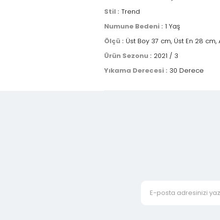
Stil :
Trend
Numune Bedeni :
1 Yaş
Ölçü :
Üst Boy 37 cm, Üst En 28 cm, A
Ürün Sezonu :
2021 / 3
Yıkama Derecesi :
30 Derece