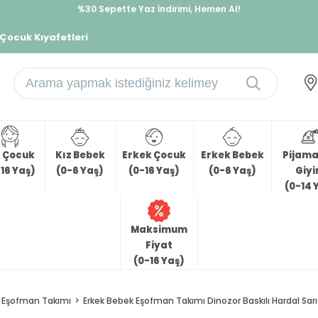
%30 Sepette Yaz İndirimi, Hemen Al!
İndirimlere ek %10 İndirimi Kap, Hemen Üye Ol!
 Çocuk Kıyafetleri
z Çocuk
Kız Bebek
Erkek Çocuk
Erkek Bebek
Pijama 
16 Yaş)
(0-6 Yaş)
(0-16 Yaş)
(0-6 Yaş)
Giy
(0-14 
Maksimum
Fiyat
(0-16 Yaş)
Eşofman Takımı
Erkek Bebek Eşofman Takımı Dinozor Baskılı Hardal Sarı 