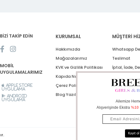
BİZİ TAKİP EDİN
KURUMSAL
MÜŞTERİ Hİ
Hakkımızda
Whatsapp De
Mağazalarımız
Teslimat
MOBİL
KVK ve Gizlilik Politikası
İptal, İade, D
UYGULAMALARIMIZ
Kapıda Nakit Ödeme
Destek Talep
Çerez Politikası
Apple Store
Uygulama
Blog Yazıları
Android
Uygulama
ır.