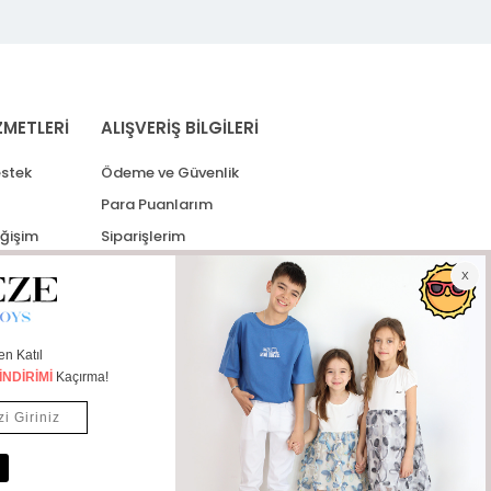
ZMETLERİ
ALIŞVERİŞ BİLGİLERİ
stek
Ödeme ve Güvenlik
Para Puanlarım
eğişim
Siparişlerim
lerim
Kargo Takip
İade Taleplerim