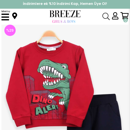
İndirimlere ek %10 İndirimi Kap, Hemen Üye Ol!
%30 Sepette Yaz İndirimi, Hemen Al!
Menu
Anasayfa
Erkek Çocuk
Takımlar
Eşofman Takımı
Erkek Çocuk Eşofman Takımı Dinozor Baskılı Kırmızı (8 Yaş)
0
%
29
İndirim