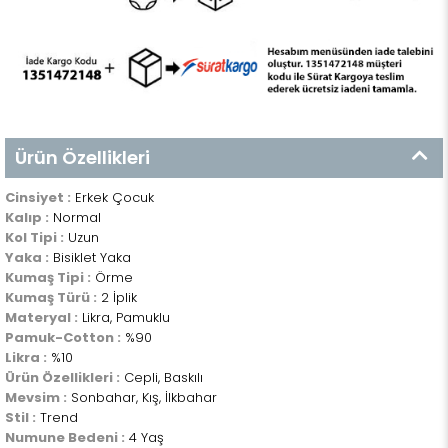
Ürün Özellikleri
Cinsiyet :
Erkek Çocuk
Kalıp :
Normal
Kol Tipi :
Uzun
Yaka :
Bisiklet Yaka
Kumaş Tipi :
Örme
Kumaş Türü :
2 İplik
Materyal :
Likra, Pamuklu
Pamuk-Cotton :
%90
Likra :
%10
Ürün Özellikleri :
Cepli, Baskılı
Mevsim :
Sonbahar, Kış, İlkbahar
Stil :
Trend
Numune Bedeni :
4 Yaş