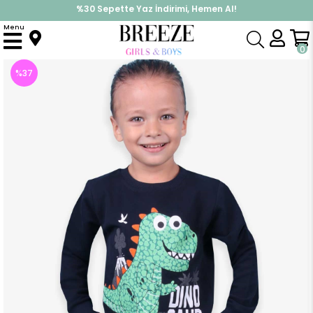
%30 Sepette Yaz İndirimi, Hemen Al!
İndirimlere ek %10 İndirimi Kap, Hemen Üye Ol!
Menu
Anasayfa
Erkek Çocuk
Takımlar
Eşofman Takımı
Erkek Bebek Eşofman Takımı Dinozor Baskılı Lacivert (2 Yaş)
0
%
37
İndirim