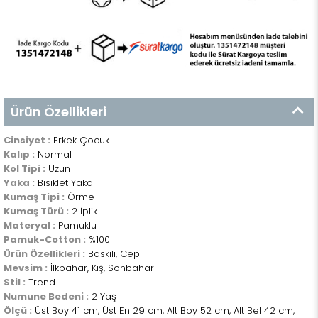
Ürün Özellikleri
Cinsiyet :
Erkek Çocuk
Kalıp :
Normal
Kol Tipi :
Uzun
Yaka :
Bisiklet Yaka
Kumaş Tipi :
Örme
Kumaş Türü :
2 İplik
Materyal :
Pamuklu
Pamuk-Cotton :
%100
Ürün Özellikleri :
Baskılı, Cepli
Mevsim :
İlkbahar, Kış, Sonbahar
Stil :
Trend
Numune Bedeni :
2 Yaş
Ölçü :
Üst Boy 41 cm, Üst En 29 cm, Alt Boy 52 cm, Alt Bel 42 cm,