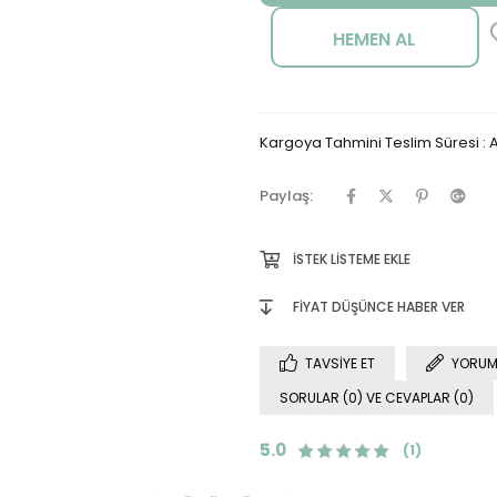
Kargoya Tahmini Teslim Süresi
:
A
Paylaş:
İSTEK LISTEME EKLE
FIYAT DÜŞÜNCE HABER VER
TAVSIYE ET
YORUM
SORULAR (0) VE CEVAPLAR (0)
5.0
(1)