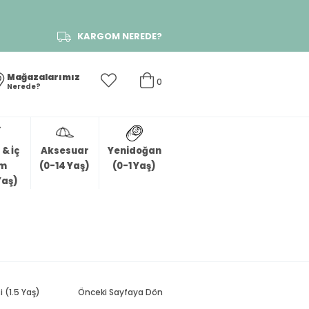
KARGOM NEREDE?
Mağazalarımız
0
Nerede?
& İç
Aksesuar
Yenidoğan
im
(0-14 Yaş)
(0-1 Yaş)
Yaş)
 (1.5 Yaş)
Önceki Sayfaya Dön