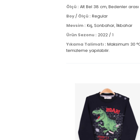
Ölçü :
Alt Bel 38 cm, Bedenler arası 
Boy / Ölçü :
Regular
Mevsim :
Kış, Sonbahar, İlkbahar
Ürün Sezonu :
2022 / 1
Yıkama Talimatı :
Maksimum 30 °C sı
temizleme yapılabilir.