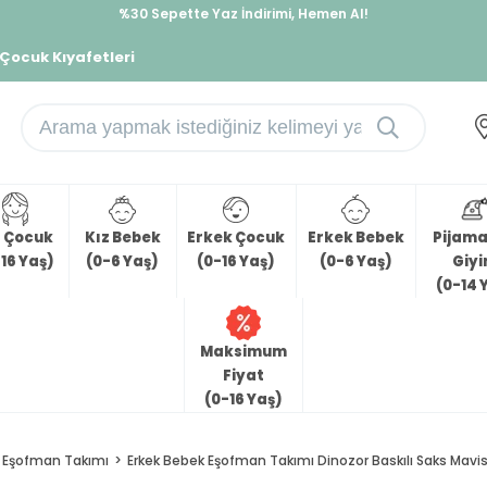
%30 Sepette Yaz İndirimi, Hemen Al!
İndirimlere ek %10 İndirimi Kap, Hemen Üye Ol!
 Çocuk Kıyafetleri
z Çocuk
Kız Bebek
Erkek Çocuk
Erkek Bebek
Pijama 
16 Yaş)
(0-6 Yaş)
(0-16 Yaş)
(0-6 Yaş)
Giy
(0-14 
Maksimum
Fiyat
(0-16 Yaş)
Eşofman Takımı
Erkek Bebek Eşofman Takımı Dinozor Baskılı Saks Mavisi