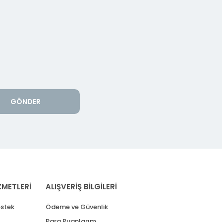
GÖNDER
ZMETLERİ
ALIŞVERİŞ BİLGİLERİ
stek
Ödeme ve Güvenlik
Para Puanlarım