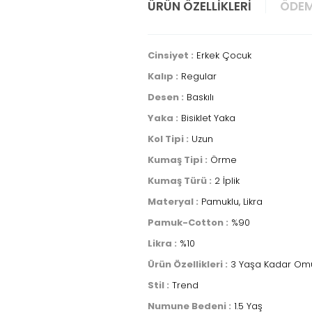
ÜRÜN ÖZELLIKLERI
ÖDEM
Cinsiyet :
Erkek Çocuk
Kalıp :
Regular
Desen :
Baskılı
Yaka :
Bisiklet Yaka
Kol Tipi :
Uzun
Kumaş Tipi :
Örme
Kumaş Türü :
2 İplik
Materyal :
Pamuklu, Likra
Pamuk-Cotton :
%90
Likra :
%10
Ürün Özellikleri :
3 Yaşa Kadar Omuzu 
Stil :
Trend
Numune Bedeni :
1.5 Yaş