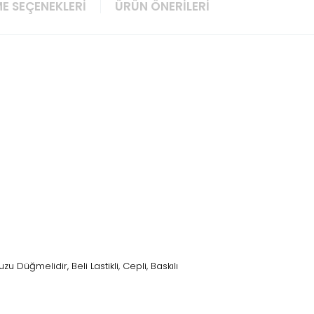
E SEÇENEKLERI
ÜRÜN ÖNERILERI
Düğmelidir, Beli Lastikli, Cepli, Baskılı