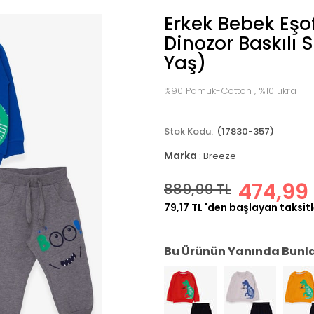
Erkek Bebek Eş
Dinozor Baskılı 
Yaş)
%90 Pamuk-Cotton , %10 Likra
(17830-357)
Marka
:
Breeze
474,99 
889,99 TL
79,17 TL
'den başlayan taksitl
Bu Ürünün Yanında Bunlar