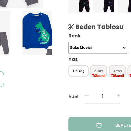
Beden Tablosu
Renk
Yaş
1.5 Yaş
2 Yaş
3 Yaş
Adet