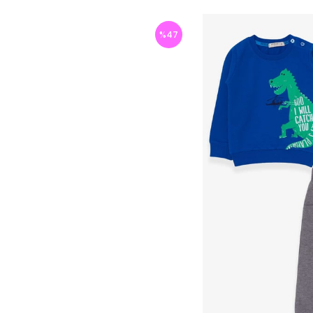
%
47
İndirim