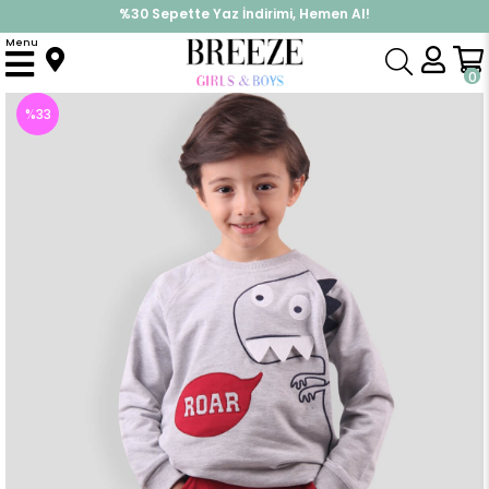
%30 Sepette Yaz İndirimi, Hemen Al!
İndirimlere ek %10 İndirimi Kap, Hemen Üye Ol!
Menu
Anasayfa
Erkek Çocuk
Takımlar
Eşofman Takımı
Erkek Bebek Eşofman Takımı Dinozorlu Gri (2 Yaş)
0
%
33
İndirim