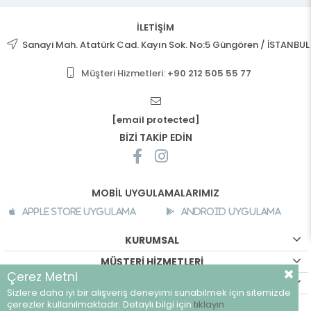
İLETİŞİM
Sanayi Mah. Atatürk Cad. Kayın Sok. No:5 Güngören / İSTANBUL
Müşteri Hizmetleri:
+90 212 505 55 77
[email protected]
BİZİ TAKİP EDİN
MOBİL UYGULAMALARIMIZ
Apple Store Uygulama
Android Uygulama
KURUMSAL
MÜŞTERİ HİZMETLERİ
Çerez Metni
ALIŞVERİŞ BİLGİLERİ
Sizlere daha iyi bir alışveriş deneyimi sunabilmek için sitemizde
çerezler kullanılmaktadır. Detaylı bilgi için
tıklayın
©
breeze.com.tr - Tüm hakları saklıdır.