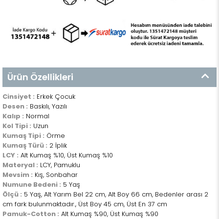
Ürün Özellikleri
Cinsiyet :
Erkek Çocuk
Desen :
Baskılı, Yazılı
Kalıp :
Normal
Kol Tipi :
Uzun
Kumaş Tipi :
Örme
Kumaş Türü :
2 İplik
LCY :
Alt Kumaş %10, Üst Kumaş %10
Materyal :
LCY, Pamuklu
Mevsim :
Kış, Sonbahar
Numune Bedeni :
5 Yaş
Ölçü :
5 Yaş, Alt Yarım Bel 22 cm, Alt Boy 66 cm, Bedenler arası 2
cm fark bulunmaktadır., Üst Boy 45 cm, Üst En 37 cm
Pamuk-Cotton :
Alt Kumaş %90, Üst Kumaş %90