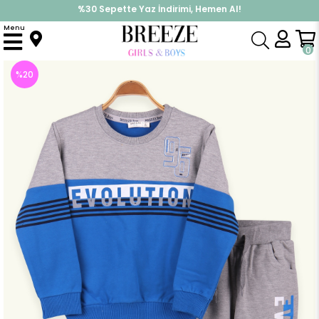
%30 Sepette Yaz İndirimi, Hemen Al!
İndirimlere ek %10 İndirimi Kap, Hemen Üye Ol!
Menu
Anasayfa
Erkek Çocuk
Takımlar
Eşofman Takımı
Erkek Çocuk Eşofman Takımı Evolution Mavi (6 Yaş)
0
%
20
İndirim