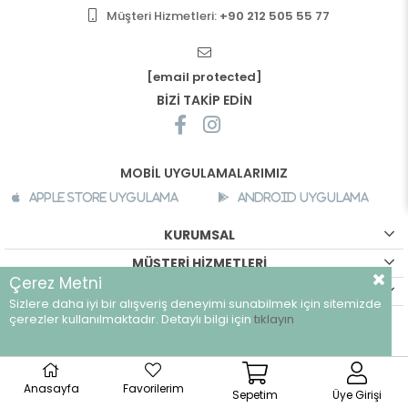
Müşteri Hizmetleri:
+90 212 505 55 77
[email protected]
BİZİ TAKİP EDİN
MOBİL UYGULAMALARIMIZ
Apple Store Uygulama
Android Uygulama
KURUMSAL
MÜŞTERİ HİZMETLERİ
Çerez Metni
ALIŞVERİŞ BİLGİLERİ
Sizlere daha iyi bir alışveriş deneyimi sunabilmek için sitemizde
çerezler kullanılmaktadır. Detaylı bilgi için
tıklayın
©
breeze.com.tr - Tüm hakları saklıdır.
Anasayfa
Favorilerim
Sepetim
Üye Girişi