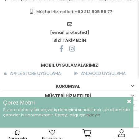
Müşteri Hizmetleri:
+90 212 505 55 77
[email protected]
BİZİ TAKİP EDİN
MOBİL UYGULAMALARIMIZ
Apple Store Uygulama
Android Uygulama
KURUMSAL
MÜŞTERİ HİZMETLERİ
Çerez Metni
ALIŞVERİŞ BİLGİLERİ
Sizlere daha iyi bir alışveriş deneyimi sunabilmek için sitemizde
çerezler kullanılmaktadır. Detaylı bilgi için
tıklayın
©
breeze.com.tr - Tüm hakları saklıdır.
Anasayfa
Favorilerim