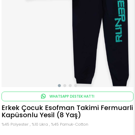
WHATSAPP DESTEK HATTI
Erkek Çocuk Esofman Takimi Fermuarli
Kapüsonlu Yesil (8 Yaş)
%45 Polyester , %10 Likra , %45 Pamuk-Cotton