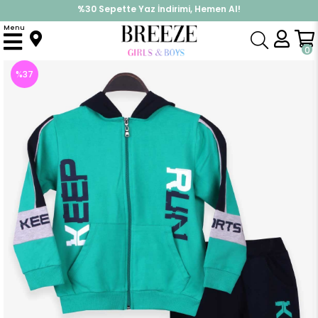
%30 Sepette Yaz İndirimi, Hemen Al!
İndirimlere ek %10 İndirimi Kap, Hemen Üye Ol!
Menu
Anasayfa
Erkek Çocuk
Takımlar
Eşofman Takımı
Erkek Çocuk Esofman Takimi Fermuarli Kapüsonlu Yesil (8 Yaş)
0
%
37
İndirim