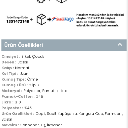
Ürün Özellikleri
Cinsiyet :
Erkek Çocuk
Desen :
Baskılı
Kalıp :
Normal
Kol Tipi :
Uzun
Kumaş Tipi :
Örme
Kumaş Türü :
2 İplik
Materyal :
Polyester, Pamuklu, Likra
Pamuk-Cotton :
%45
Likra :
%10
Polyester :
%45
Ürün Özellikleri :
Cepli, Sabit Kapüşonlu, Kanguru Cep, Fermuarlı,
Baskılı
Mevsim :
Sonbahar, Kış, İlkbahar