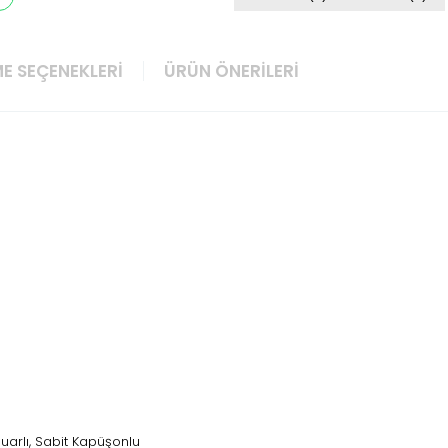
E SEÇENEKLERI
ÜRÜN ÖNERILERI
muarlı, Sabit Kapüşonlu