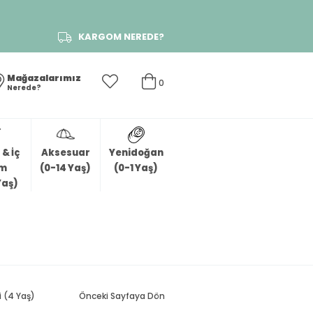
KARGOM NEREDE?
Mağazalarımız
0
Nerede?
& İç
Aksesuar
Yenidoğan
im
(0-14 Yaş)
(0-1 Yaş)
Yaş)
 (4 Yaş)
Önceki Sayfaya Dön