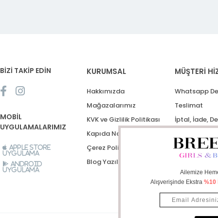
BİZİ TAKİP EDİN
KURUMSAL
MÜŞTERİ Hİ
Hakkımızda
Whatsapp De
Mağazalarımız
Teslimat
MOBİL
KVK ve Gizlilik Politikası
İptal, İade, D
UYGULAMALARIMIZ
Kapıda Nakit Ödeme
Destek Talep
Çerez Politikası
Apple Store
Uygulama
Blog Yazıları
Android
Uygulama