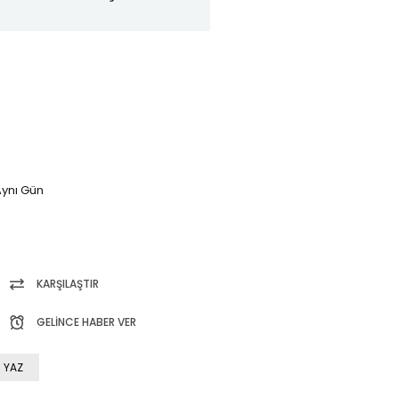
ynı Gün
KARŞILAŞTIR
GELINCE HABER VER
 YAZ