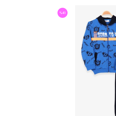
%
41
İndirim