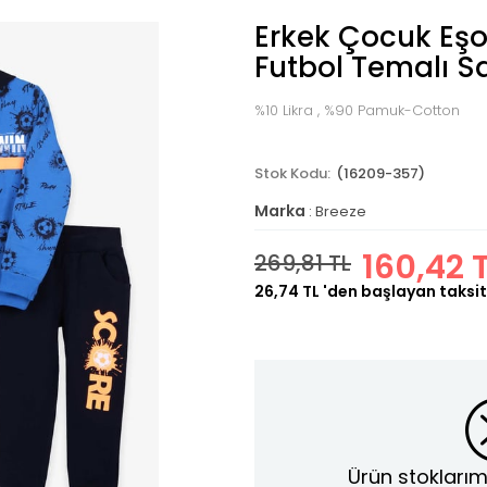
Erkek Çocuk Eş
Futbol Temalı S
%10 Likra , %90 Pamuk-Cotton
(16209-357)
Marka
:
Breeze
160,42 
269,81 TL
26,74 TL
'den başlayan taksit
Ürün stoklarım