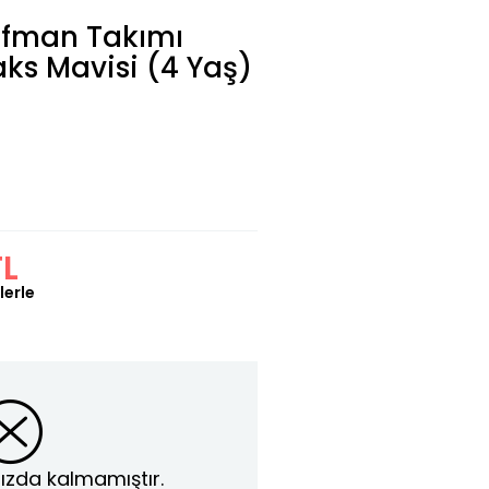
ofman Takımı
aks Mavisi (4 Yaş)
TL
lerle
ızda kalmamıştır.