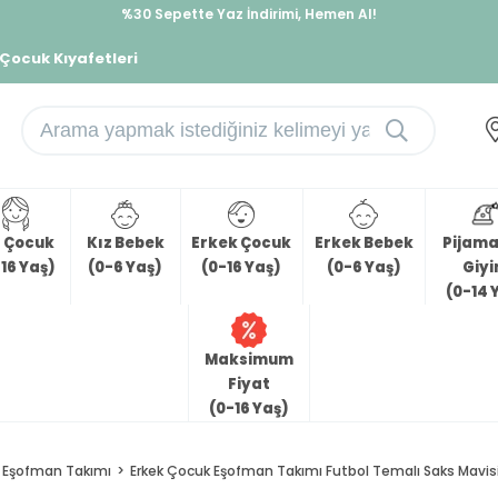
%30 Sepette Yaz İndirimi, Hemen Al!
İndirimlere ek %10 İndirimi Kap, Hemen Üye Ol!
 Çocuk Kıyafetleri
z Çocuk
Kız Bebek
Erkek Çocuk
Erkek Bebek
Pijama 
16 Yaş)
(0-6 Yaş)
(0-16 Yaş)
(0-6 Yaş)
Giy
(0-14 
Maksimum
Fiyat
(0-16 Yaş)
Eşofman Takımı
Erkek Çocuk Eşofman Takımı Futbol Temalı Saks Mavisi