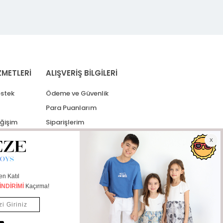
ZMETLERİ
ALIŞVERİŞ BİLGİLERİ
stek
Ödeme ve Güvenlik
Para Puanlarım
eğişim
Siparişlerim
lerim
Kargo Takip
İade Taleplerim