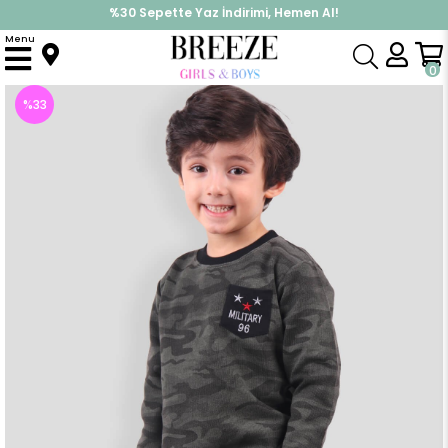
%30 Sepette Yaz İndirimi, Hemen Al!
İndirimlere ek %10 İndirimi Kap, Hemen Üye Ol!
Menu
Anasayfa
Erkek Bebek
Takımlar
Eşofman Takım
Erkek Bebek Eşofman Takımı Kamuflajlı Yeşil (1 Yaş)
0
%
33
İndirim