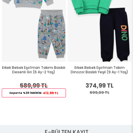
Erkek Bebek Eşofman Takımı Baskılı
Erkek Bebek Eşofman Takım
Desenli Gri (6 Ay-2 Yaş)
Dinozor Baskılı Yeşil (9 Ay-1 Yaş)
589,99 TL
374,99 TL
699,99 TL
412,99 TL
Sepette %30 İNDİRİM
E-BÜLTEN KAYIT