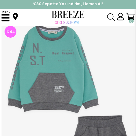
%30 Sepette Yaz İndirimi, Hemen Al!
İndirimlere ek %10 İndirimi Kap, Hemen Üye Ol!
Menu
Anasayfa
Erkek Çocuk
Takımlar
Eşofman Takımı
Erkek Çocuk Eşofman Takımı Kanguru Cepli Su Yeşili (4 Yaş)
0
%
44
İndirim