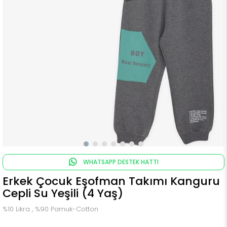
WHATSAPP DESTEK HATTI
Erkek Çocuk Eşofman Takımı Kanguru
Cepli Su Yeşili (4 Yaş)
%10 Likra , %90 Pamuk-Cotton