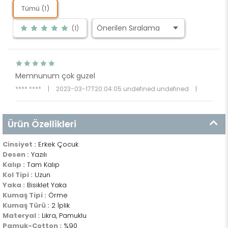
Tümü (1)
(1)
Memnunum çok guzel
**** ****
|
2023-03-17T20:04:05 undefined undefined
|
Ürün Özellikleri
Cinsiyet :
Erkek Çocuk
Desen :
Yazılı
Kalıp :
Tam Kalıp
Kol Tipi :
Uzun
Yaka :
Bisiklet Yaka
Kumaş Tipi :
Örme
Kumaş Türü :
2 İplik
Materyal :
Likra, Pamuklu
Pamuk-Cotton :
%90