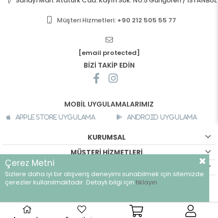
Sanayi Mah. Atatürk Cad. Kayın Sok. No:5 Güngören / İSTANBUL
Müşteri Hizmetleri:
+90 212 505 55 77
[email protected]
BİZİ TAKİP EDİN
MOBİL UYGULAMALARIMIZ
Apple Store Uygulama
Android Uygulama
KURUMSAL
MÜŞTERİ HİZMETLERİ
Çerez Metni
ALIŞVERİŞ BİLGİLERİ
Sizlere daha iyi bir alışveriş deneyimi sunabilmek için sitemizde
çerezler kullanılmaktadır. Detaylı bilgi için
tıklayın
©
breeze.com.tr - Tüm hakları saklıdır.