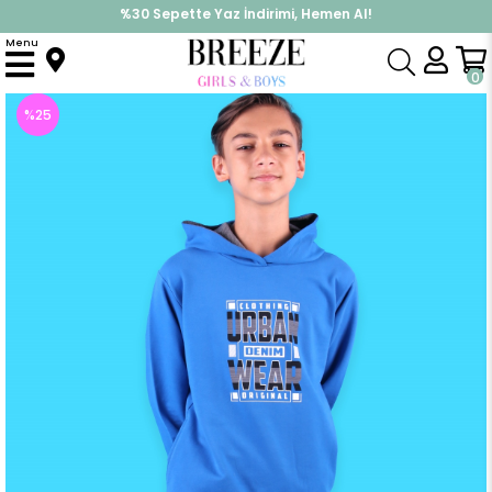
%30 Sepette Yaz İndirimi, Hemen Al!
İndirimlere ek %10 İndirimi Kap, Hemen Üye Ol!
Menu
Anasayfa
Erkek Çocuk
Takımlar
Eşofman Takımı
Erkek Çocuk Eşofman Takımı Kapüşonlu Urban Baskılı Mavi (6-9 Yaş)
0
%
25
İndirim