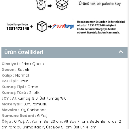
Ürün Özellikleri
Cinsiyet :
Erkek Çocuk
Desen :
Baskılı
Kalıp :
Normal
Kol Tipi :
Uzun
Kumaş Tipi :
Örme
Kumaş Türü :
2 İplik
LCY :
Alt Kumaş %10, Üst Kumaş %10
Materyal :
LCY, Pamuklu
Mevsim :
Kış, Sonbahar
Numune Bedeni :
6 Yaş
Ölçü :
6 Yaş, Alt Yarım Bel 23 cm, Alt Boy 71 cm, Bedenler arası 2
cm fark bulunmaktadır., Üst Boy 51 cm, Üst En 41 cm