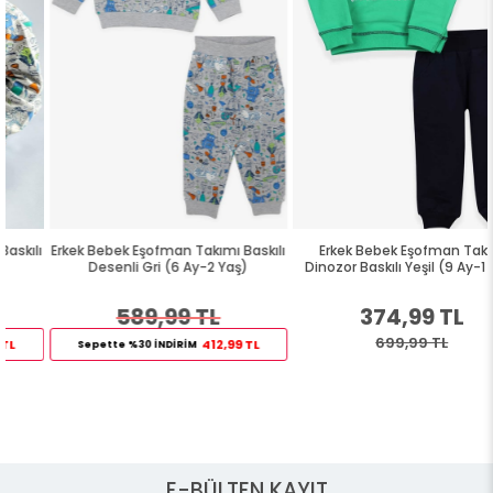
Erkek Bebek Eşofman Takımı Baskılı
Erkek Bebek Eşofman Takım
Desenli Gri (6 Ay-2 Yaş)
Dinozor Baskılı Yeşil (9 Ay-1 Yaş)
589,99 TL
374,99 TL
699,99 TL
412,99 TL
Sepette %30 İNDİRİM
E-BÜLTEN KAYIT