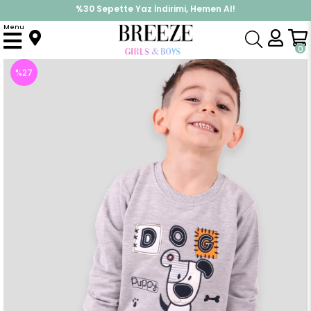
%30 Sepette Yaz İndirimi, Hemen Al!
İndirimlere ek %10 İndirimi Kap, Hemen Üye Ol!
Menu
Anasayfa
Erkek Bebek
Takımlar
Eşofman Takım
Erkek Bebek Eşofman Takımı Köpekli Gri-Lacivert (1.5 Yaş)
0
%
27
İndirim