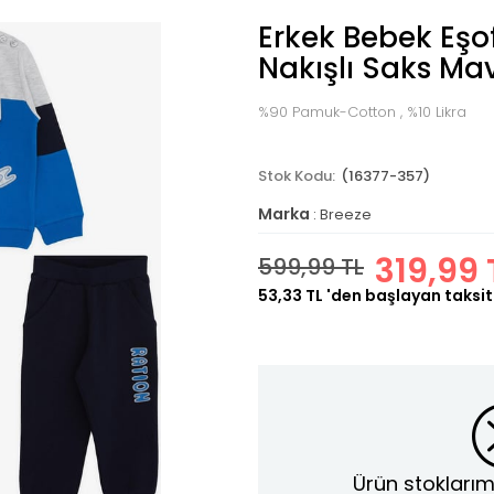
Erkek Bebek Eş
Nakışlı Saks Mav
%90 Pamuk-Cotton , %10 Likra
(16377-357)
Marka
:
Breeze
319,99 
599,99 TL
53,33 TL
'den başlayan taksit
Ürün stoklarım