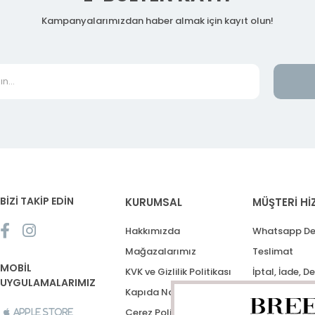
Kampanyalarımızdan haber almak için kayıt olun!
BİZİ TAKİP EDİN
KURUMSAL
MÜŞTERİ Hİ
Hakkımızda
Whatsapp De
Mağazalarımız
Teslimat
MOBİL
KVK ve Gizlilik Politikası
İptal, İade, D
UYGULAMALARIMIZ
Kapıda Nakit Ödeme
Destek Talep
Çerez Politikası
Apple Store