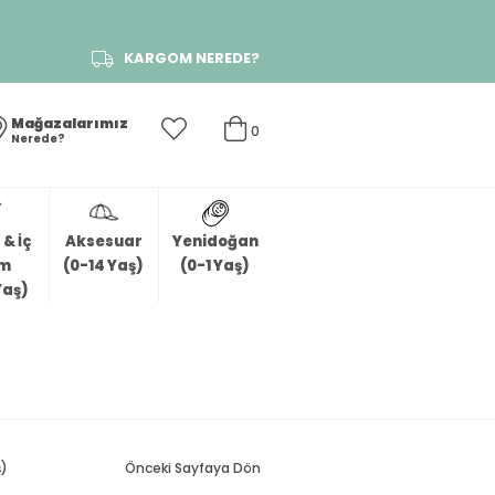
KARGOM NEREDE?
Mağazalarımız
0
Nerede?
& İç
Aksesuar
Yenidoğan
im
(0-14 Yaş)
(0-1 Yaş)
Yaş)
ş)
Önceki Sayfaya Dön