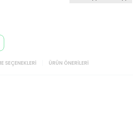
E SEÇENEKLERI
ÜRÜN ÖNERILERI