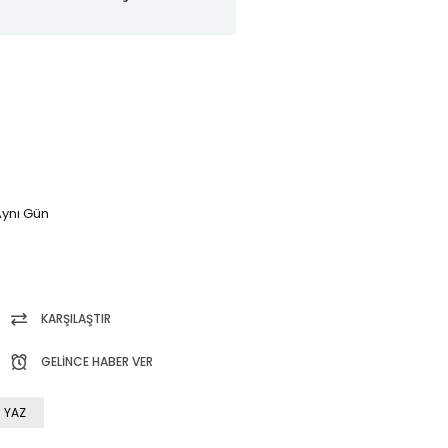
ynı Gün
KARŞILAŞTIR
GELINCE HABER VER
 YAZ