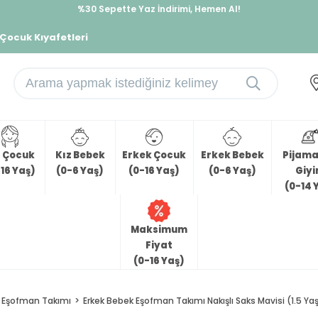
%30 Sepette Yaz İndirimi, Hemen Al!
İndirimlere ek %10 İndirimi Kap, Hemen Üye Ol!
 Çocuk Kıyafetleri
z Çocuk
Kız Bebek
Erkek Çocuk
Erkek Bebek
Pijama 
16 Yaş)
(0-6 Yaş)
(0-16 Yaş)
(0-6 Yaş)
Giy
(0-14 
Maksimum
Fiyat
(0-16 Yaş)
Eşofman Takımı
Erkek Bebek Eşofman Takımı Nakışlı Saks Mavisi (1.5 Ya