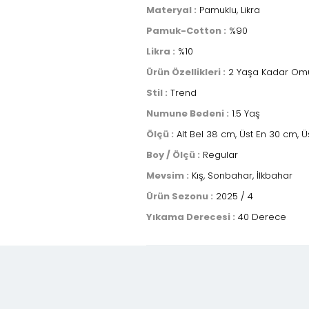
Materyal :
Pamuklu, Likra
Pamuk-Cotton :
%90
Likra :
%10
Ürün Özellikleri :
2 Yaşa Kadar Omuz
Stil :
Trend
Numune Bedeni :
1.5 Yaş
Ölçü :
Alt Bel 38 cm, Üst En 30 cm, 
Boy / Ölçü :
Regular
Mevsim :
Kış, Sonbahar, İlkbahar
Ürün Sezonu :
2025 / 4
Yıkama Derecesi :
40 Derece