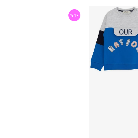
%
47
İndirim