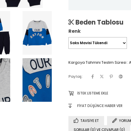
Beden Tablosu
Renk
Kargoya Tahmini Teslim Süresi
:
A
Paylaş:
İSTEK LISTEME EKLE
FIYAT DÜŞÜNCE HABER VER
TAVSIYE ET
YORUM
SORULAR (0) VE CEVAPLAR (0)