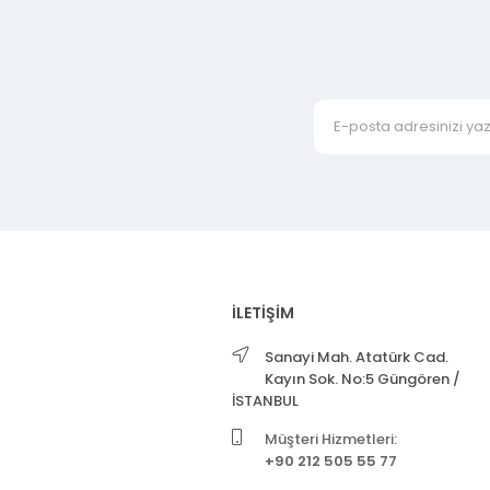
İLETİŞİM
Sanayi Mah. Atatürk Cad.
Kayın Sok. No:5 Güngören /
İSTANBUL
Müşteri Hizmetleri:
+90 212 505 55 77