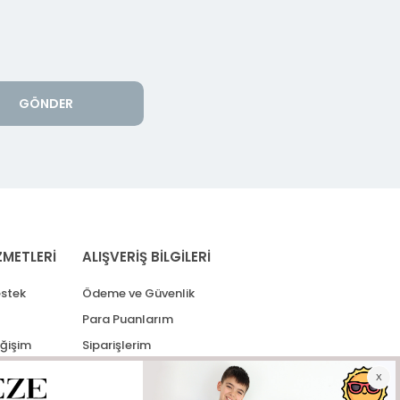
GÖNDER
ZMETLERİ
ALIŞVERİŞ BİLGİLERİ
stek
Ödeme ve Güvenlik
Para Puanlarım
eğişim
Siparişlerim
lerim
Kargo Takip
İade Taleplerim