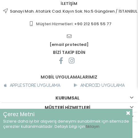
İLETİŞİM
Sanayi Mah. Atatürk Cad. Kayın Sok. No:5 Güngören / İSTANBUL
Müşteri Hizmetleri:
+90 212 505 55 77
[email protected]
BİZİ TAKİP EDİN
MOBİL UYGULAMALARIMIZ
Apple Store Uygulama
Android Uygulama
KURUMSAL
MÜŞTERİ HİZMETLERİ
Çerez Metni
ALIŞVERİŞ BİLGİLERİ
Sizlere daha iyi bir alışveriş deneyimi sunabilmek için sitemizde
çerezler kullanılmaktadır. Detaylı bilgi için
tıklayın
©
breeze.com.tr - Tüm hakları saklıdır.