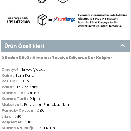
Ürün Özellikleri
2 Beden Büyük Almanızı Tavsiye Ediyoruz Dar Kalıptır
Cinsiyet :
Erkek Çocuk
Kalıp :
Tam Kalıp
Kol Tipi :
Uzun
Yaka :
Bisiklet Yaka
Kumaş Tipi :
Örme
Kumaş Türü :
2 İplik
Materyal :
Polyester, Pamuklu, Likra
Pamuk-Cotton :
%80
Likra :
%10
Polyester :
%10
Kumaş Kalınlığı :
Orta Kalın