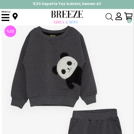
%30 Sepette Yaz İndirimi, Hemen Al!
İndirimlere ek %10 İndirimi Kap, Hemen Üye Ol!
Menu
Anasayfa
Erkek Çocuk
Takımlar
Eşofman Takımı
Erkek Çocuk Eşofman Takımı Peluş Pandalı Füme (2-3 Yaş)
0
%
20
İndirim