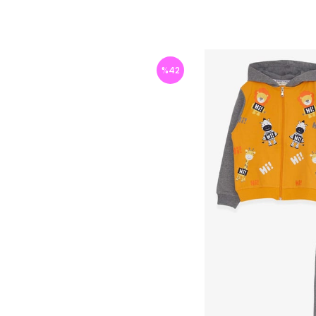
%
42
İndirim