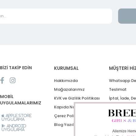
BİZİ TAKİP EDİN
KURUMSAL
MÜŞTERİ Hİ
Hakkımızda
Whatsapp De
Mağazalarımız
Teslimat
MOBİL
KVK ve Gizlilik Politikası
İptal, İade, D
UYGULAMALARIMIZ
Kapıda Nakit Ödeme
Destek Talep
Çerez Politikası
Apple Store
Uygulama
Blog Yazıları
Android
Uygulama