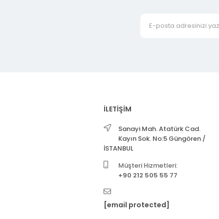
İLETİŞİM
Sanayi Mah. Atatürk Cad.
Kayın Sok. No:5 Güngören /
İSTANBUL
Müşteri Hizmetleri:
+90 212 505 55 77
[email protected]