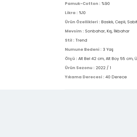
Pamuk-Cotton :
%90
Likra :
%10
Ürün Özellikleri :
Baskılı, Cepli, Sab
Mevsim :
Sonbahar, Kış, İlkbahar
Stil :
Trend
Numune Bedeni :
3 Yaş
Ölçü :
Alt Bel 42 cm, Alt Boy 55 cm,
Ürün Sezonu :
2022 / 1
Yıkama Derecesi :
40 Derece