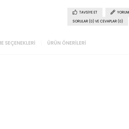
TAVSIYE ET
YORUM
SORULAR (0) VE CEVAPLAR (0)
E SEÇENEKLERI
ÜRÜN ÖNERILERI