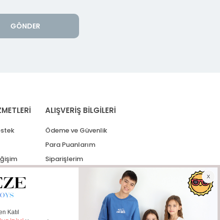
GÖNDER
ZMETLERİ
ALIŞVERİŞ BİLGİLERİ
stek
Ödeme ve Güvenlik
Para Puanlarım
eğişim
Siparişlerim
lerim
Kargo Takip
İade Taleplerim