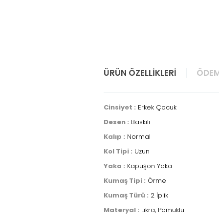
ÜRÜN ÖZELLIKLERI
ÖDEM
Cinsiyet :
Erkek Çocuk
Desen :
Baskılı
Kalıp :
Normal
Kol Tipi :
Uzun
Yaka :
Kapüşon Yaka
Kumaş Tipi :
Örme
Kumaş Türü :
2 İplik
Materyal :
Likra, Pamuklu