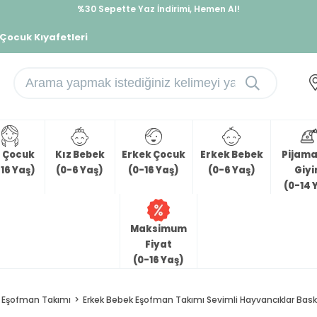
%30 Sepette Yaz İndirimi, Hemen Al!
İndirimlere ek %10 İndirimi Kap, Hemen Üye Ol!
 Çocuk Kıyafetleri
z Çocuk
Kız Bebek
Erkek Çocuk
Erkek Bebek
Pijama 
16 Yaş)
(0-6 Yaş)
(0-16 Yaş)
(0-6 Yaş)
Giy
(0-14 
Maksimum
Fiyat
(0-16 Yaş)
Eşofman Takımı
Erkek Bebek Eşofman Takımı Sevimli Hayvancıklar Baskılı