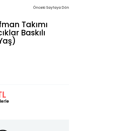
Önceki Sayfaya Dön
ofman Takımı
klar Baskılı
 Yaş)
TL
lerle