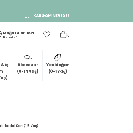
KARGOM NEREDE?
Mağazalarımız
0
Nerede?
& İç
Aksesuar
Yenidoğan
im
(0-14 Yaş)
(0-1 Yaş)
Yaş)
 Hardal Sarı (1.5 Yaş)