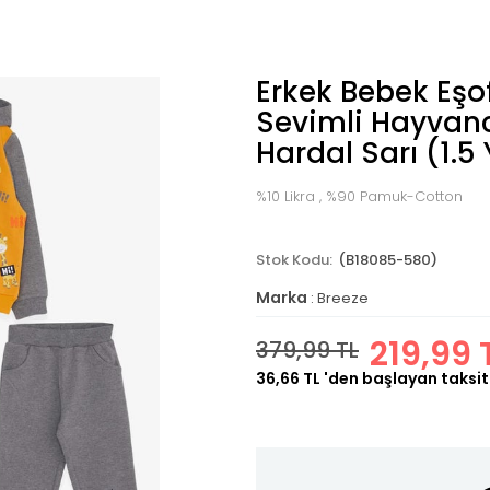
Erkek Bebek Eş
Sevimli Hayvancı
Hardal Sarı (1.5
%10 Likra , %90 Pamuk-Cotton
(B18085-580)
Marka
:
Breeze
219,99 
379,99 TL
36,66 TL
'den başlayan taksit