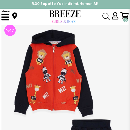
%30 Sepette Yaz İndirimi, Hemen Al!
İndirimlere ek %10 İndirimi Kap, Hemen Üye Ol!
Menu
Anasayfa
Erkek Çocuk
Takımlar
Eşofman Takımı
Erkek Bebek Eşofman Takımı Sevimli Hayvancıklar Baskılı Turuncu (1 Yaş)
0
%
47
İndirim