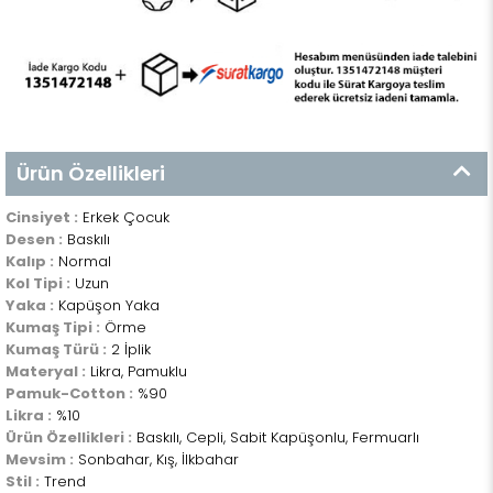
Ürün Özellikleri
Cinsiyet :
Erkek Çocuk
Desen :
Baskılı
Kalıp :
Normal
Kol Tipi :
Uzun
Yaka :
Kapüşon Yaka
Kumaş Tipi :
Örme
Kumaş Türü :
2 İplik
Materyal :
Likra, Pamuklu
Pamuk-Cotton :
%90
Likra :
%10
Ürün Özellikleri :
Baskılı, Cepli, Sabit Kapüşonlu, Fermuarlı
Mevsim :
Sonbahar, Kış, İlkbahar
Stil :
Trend