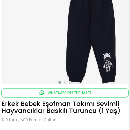
WHATSAPP DESTEK HATTI
Erkek Bebek Eşofman Takımı Sevimli
Hayvancıklar Baskılı Turuncu (1 Yaş)
%10 Likra , %90 Pamuk-Cotton