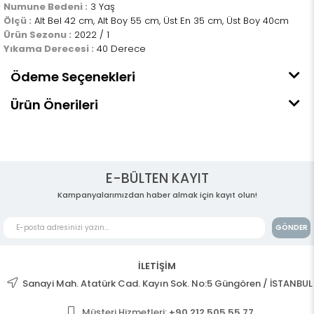
Numune Bedeni :
3 Yaş
Ölçü :
Alt Bel 42 cm, Alt Boy 55 cm, Üst En 35 cm, Üst Boy 40cm
Ürün Sezonu :
2022 / 1
Yıkama Derecesi :
40 Derece
Ödeme Seçenekleri
Ürün Önerileri
E-BÜLTEN KAYIT
Kampanyalarımızdan haber almak için kayıt olun!
GÖNDER
İLETİŞİM
Sanayi Mah. Atatürk Cad. Kayın Sok. No:5 Güngören / İSTANBUL
Müşteri Hizmetleri:
+90 212 505 55 77