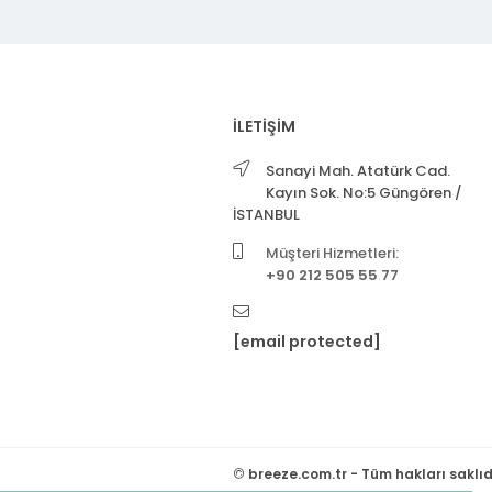
İLETİŞİM
Sanayi Mah. Atatürk Cad.
Kayın Sok. No:5 Güngören /
İSTANBUL
Müşteri Hizmetleri:
+90 212 505 55 77
[email protected]
©
breeze.com.tr - Tüm hakları saklıd