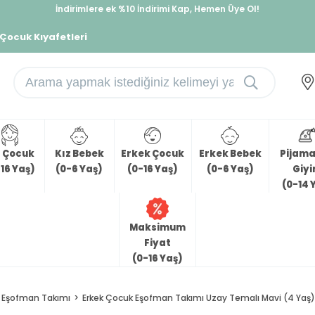
İndirimlere ek %10 İndirimi Kap, Hemen Üye Ol!
%30 Sepette Yaz İndirimi, Hemen Al!
 Çocuk Kıyafetleri
z Çocuk
Kız Bebek
Erkek Çocuk
Erkek Bebek
Pijama 
16 Yaş)
(0-6 Yaş)
(0-16 Yaş)
(0-6 Yaş)
Giy
(0-14 
Maksimum
Fiyat
(0-16 Yaş)
Eşofman Takımı
Erkek Çocuk Eşofman Takımı Uzay Temalı Mavi (4 Yaş)