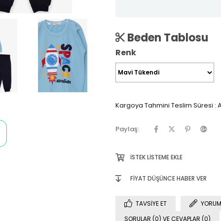
Beden Tablosu
Renk
Kargoya Tahmini Teslim Süresi
:
A
Paylaş:
İSTEK LISTEME EKLE
FIYAT DÜŞÜNCE HABER VER
TAVSIYE ET
YORUM
SORULAR (0) VE CEVAPLAR (0)