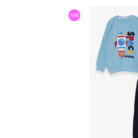
%
35
İndirim