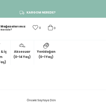
KARGOM NEREDE?
Mağazalarımız
0
0
Nerede?
& İç
Aksesuar
Yenidoğan
im
(0-14 Yaş)
(0-1 Yaş)
Yaş)
Önceki Sayfaya Dön