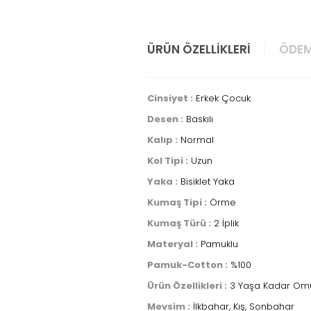
ÜRÜN ÖZELLIKLERI
ÖDEM
Cinsiyet :
Erkek Çocuk
Desen :
Baskılı
Kalıp :
Normal
Kol Tipi :
Uzun
Yaka :
Bisiklet Yaka
Kumaş Tipi :
Örme
Kumaş Türü :
2 İplik
Materyal :
Pamuklu
Pamuk-Cotton :
%100
Ürün Özellikleri :
3 Yaşa Kadar Omuz
Mevsim :
İlkbahar, Kış, Sonbahar