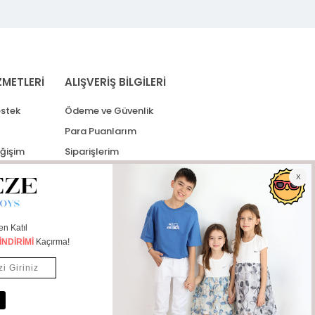
ZMETLERİ
ALIŞVERİŞ BİLGİLERİ
stek
Ödeme ve Güvenlik
Para Puanlarım
eğişim
Siparişlerim
lerim
Kargo Takip
İade Taleplerim