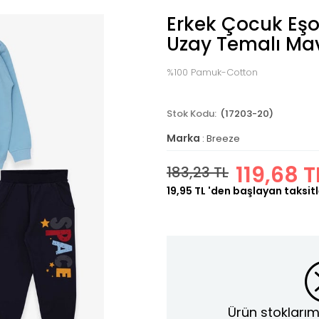
Erkek Çocuk Eş
Uzay Temalı Mav
%100 Pamuk-Cotton
(17203-20)
Marka
:
Breeze
119,68 T
183,23 TL
19,95 TL
'den başlayan taksitl
Ürün stoklarım