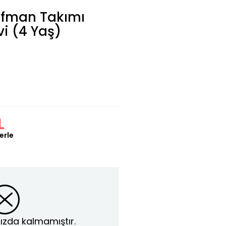
ofman Takımı
i (4 Yaş)
L
erle
ızda kalmamıştır.