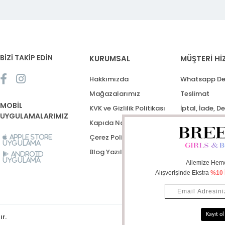
BİZİ TAKİP EDİN
KURUMSAL
MÜŞTERİ Hİ
Hakkımızda
Whatsapp De
Mağazalarımız
Teslimat
MOBİL
KVK ve Gizlilik Politikası
İptal, İade, D
UYGULAMALARIMIZ
Kapıda Nakit Ödeme
Destek Talep
Çerez Politikası
Apple Store
Uygulama
Blog Yazıları
Android
Uygulama
ır.