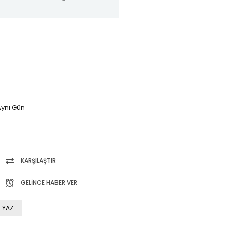
ynı Gün
KARŞILAŞTIR
GELINCE HABER VER
 YAZ