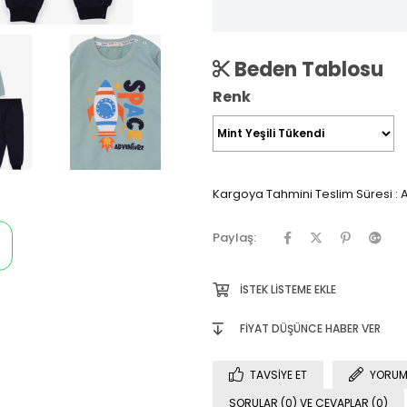
Beden Tablosu
Renk
Kargoya Tahmini Teslim Süresi
:
A
Paylaş:
İSTEK LISTEME EKLE
FIYAT DÜŞÜNCE HABER VER
TAVSIYE ET
YORUM
SORULAR (0) VE CEVAPLAR (0)