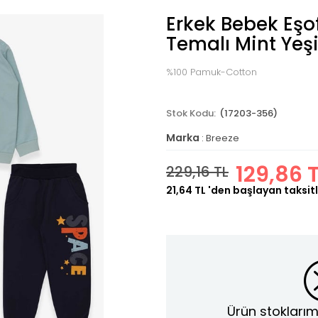
Erkek Bebek Eş
Temalı Mint Yeşil
%100 Pamuk-Cotton
(17203-356)
Marka
:
Breeze
129,86 
229,16 TL
21,64 TL
'den başlayan taksitl
Ürün stoklarım