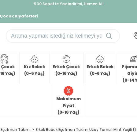
%30 Sepette Yaz İndirimi, Hemen Al!
İndirimlere ek %10 İndirimi Kap, Hemen Üye Ol!
 Çocuk Kıyafetleri
z Çocuk
Kız Bebek
Erkek Çocuk
Erkek Bebek
Pijama 
16 Yaş)
(0-6 Yaş)
(0-16 Yaş)
(0-6 Yaş)
Giy
(0-14 
Maksimum
Fiyat
(0-16 Yaş)
Eşofman Takımı
Erkek Bebek Eşofman Takımı Uzay Temalı Mint Yeşili (1