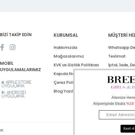
BİZİ TAKİP EDİN
KURUMSAL
MÜŞTERİ Hİ
Hakkımızda
Whatsapp De
Mağazalarımız
Teslimat
MOBİL
KVK ve Gizlilik Politikası
İptal, İade, D
UYGULAMALARIMIZ
Kapıda Nakit Ödeme
Destek Talep
Çerez Politikası
Apple Store
Uygulama
Blog Yazıları
Android
Uygulama
ır.