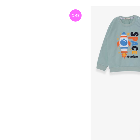
%
43
İndirim