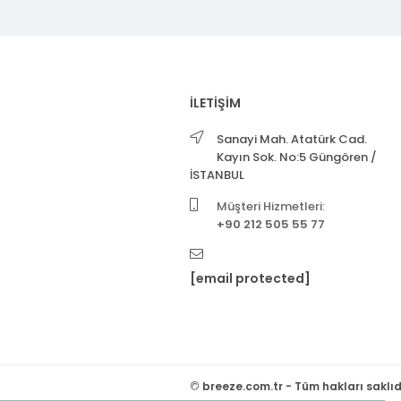
İLETİŞİM
Sanayi Mah. Atatürk Cad.
Kayın Sok. No:5 Güngören /
İSTANBUL
Müşteri Hizmetleri:
+90 212 505 55 77
[email protected]
©
breeze.com.tr - Tüm hakları saklıd