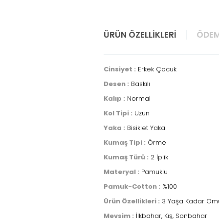
ÜRÜN ÖZELLIKLERI
ÖDEM
Cinsiyet :
Erkek Çocuk
Desen :
Baskılı
Kalıp :
Normal
Kol Tipi :
Uzun
Yaka :
Bisiklet Yaka
Kumaş Tipi :
Örme
Kumaş Türü :
2 İplik
Materyal :
Pamuklu
Pamuk-Cotton :
%100
Ürün Özellikleri :
3 Yaşa Kadar Omuz
Mevsim :
İlkbahar, Kış, Sonbahar