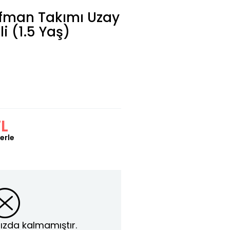
ofman Takımı Uzay
i (1.5 Yaş)
TL
erle
ızda kalmamıştır.