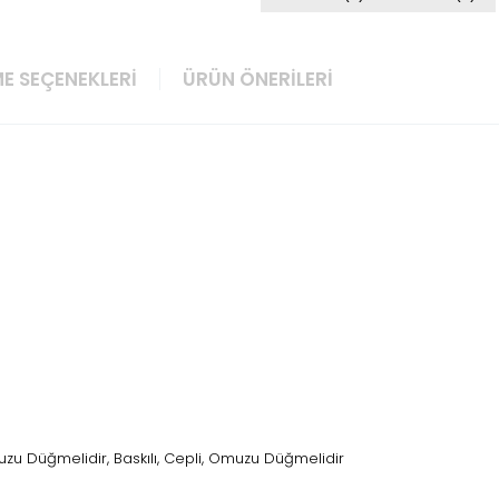
E SEÇENEKLERI
ÜRÜN ÖNERILERI
u Düğmelidir, Baskılı, Cepli, Omuzu Düğmelidir