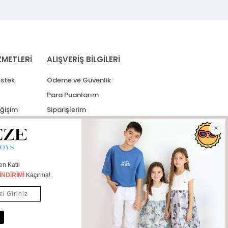
ZMETLERİ
ALIŞVERİŞ BİLGİLERİ
stek
Ödeme ve Güvenlik
Para Puanlarım
eğişim
Siparişlerim
lerim
Kargo Takip
İade Taleplerim