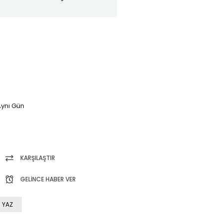
ynı Gün
KARŞILAŞTIR
GELINCE HABER VER
 YAZ