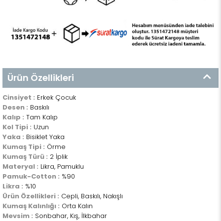
Ürün Özellikleri
Cinsiyet :
Erkek Çocuk
Desen :
Baskılı
Kalıp :
Tam Kalıp
Kol Tipi :
Uzun
Yaka :
Bisiklet Yaka
Kumaş Tipi :
Örme
Kumaş Türü :
2 İplik
Materyal :
Likra, Pamuklu
Pamuk-Cotton :
%90
Likra :
%10
Ürün Özellikleri :
Cepli, Baskılı, Nakışlı
Kumaş Kalınlığı :
Orta Kalın
Mevsim :
Sonbahar, Kış, İlkbahar