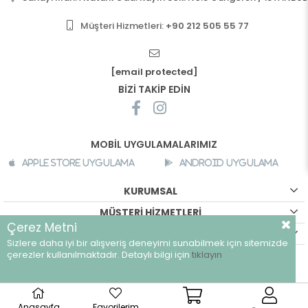
Müşteri Hizmetleri:
+90 212 505 55 77
[email protected]
BİZİ TAKİP EDİN
MOBİL UYGULAMALARIMIZ
Apple Store Uygulama
Android Uygulama
KURUMSAL
MÜŞTERİ HİZMETLERİ
Çerez Metni
ALIŞVERİŞ BİLGİLERİ
Sizlere daha iyi bir alışveriş deneyimi sunabilmek için sitemizde
çerezler kullanılmaktadır. Detaylı bilgi için
tıklayın
©
breeze.com.tr - Tüm hakları saklıdır.
Anasayfa
Favorilerim