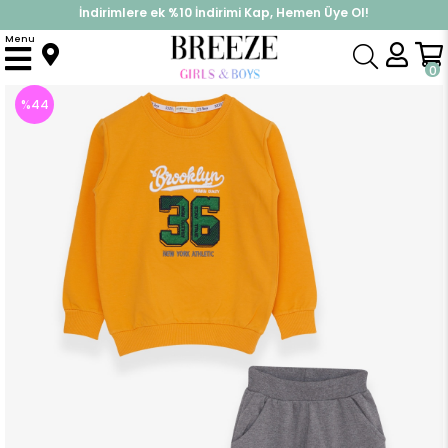
İndirimlere ek %10 İndirimi Kap, Hemen Üye Ol!
%30 Sepette Yaz İndirimi, Hemen Al!
Menu
Anasayfa
Erkek Çocuk
Takımlar
Eşofman Takımı
Erkek Çocuk Eşofman Takımı Yazı Nakışlı Hardal Sarı (9 Yaş)
0
%
44
İndirim