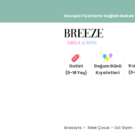
Hesaplı Fiyatlarla Sağlıklı Bebek
Kı
Outlet
Doğum Günü
(0-
(0-16 Yaş)
Kıyafetleri
Anasayfa
Erkek Çocuk
Üst Giyim