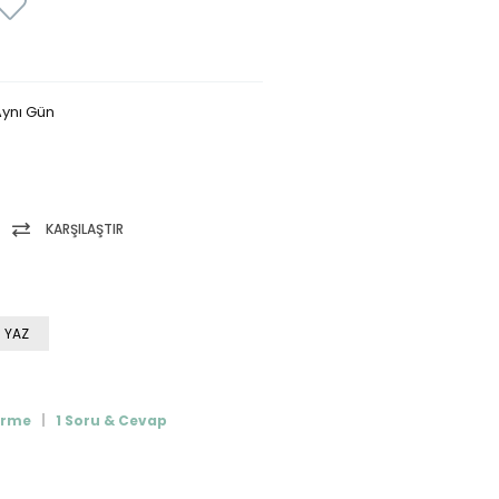
ynı Gün
KARŞILAŞTIR
 YAZ
irme
1 Soru & Cevap