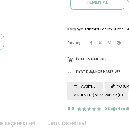
Kargoya Tahmini Teslim Süresi
:
A
Paylaş:
İSTEK LISTEME EKLE
FIYAT DÜŞÜNCE HABER VER
TAVSIYE ET
YORUM
SORULAR (0) VE CEVAPLAR (0)
5.0
2 Değerlend
E SEÇENEKLERI
ÜRÜN ÖNERILERI