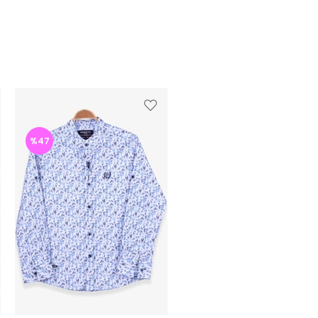
%47
%44