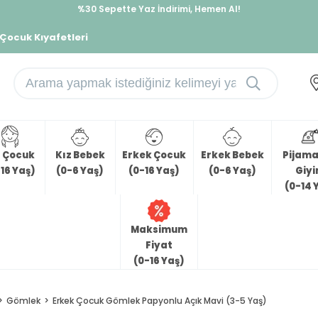
İndirimlere ek %10 İndirimi Kap, Hemen Üye Ol!
%30 Sepette Yaz İndirimi, Hemen Al!
 Çocuk Kıyafetleri
z Çocuk
Kız Bebek
Erkek Çocuk
Erkek Bebek
Pijama 
16 Yaş)
(0-6 Yaş)
(0-16 Yaş)
(0-6 Yaş)
Giy
(0-14 
Maksimum
Fiyat
(0-16 Yaş)
Gömlek
Erkek Çocuk Gömlek Papyonlu Açık Mavi (3-5 Yaş)