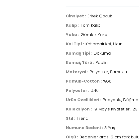
Cinsiyet :
Erkek Çocuk
Kalıp :
Tam Kalıp
Yaka :
Gömlek Yaka
Kol Tipi :
Katlamalı Kol, Uzun
Kumaş Tipi :
Dokuma
Kumaş Türü :
Poplin
Materyal :
Polyester, Pamuklu
Pamuk-Cotton :
%60
Polyester :
%40
Ürün Özellikleri :
Papyonlu, Düğmel
Koleksiyon :
19 Mayıs Kıyafetleri, 23 
Stil :
Trend
Numune Bedeni :
3 Yaş
Ölçü :
Bedenler arası 2 cm fark bulu