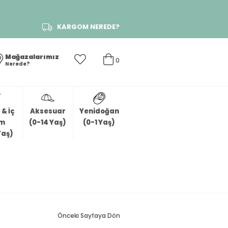
KARGOM NEREDE?
Mağazalarımız
0
Nerede?
& İç
Aksesuar
Yenidoğan
im
(0-14 Yaş)
(0-1 Yaş)
Yaş)
Önceki Sayfaya Dön