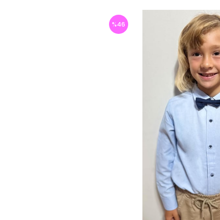
%
46
İndirim