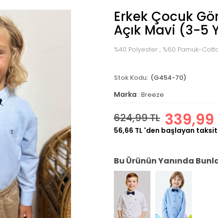
Erkek Çocuk Gö
Açık Mavi (3-5 
%40 Polyester , %60 Pamuk-Cott
(G454-70)
Marka
:
Breeze
339,99 
624,99 TL
56,66 TL
'den başlayan taksit
Bu Ürünün Yanında Bunlar