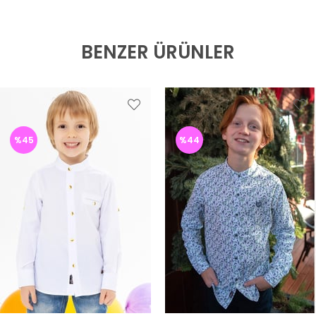
BENZER ÜRÜNLER
%45
%44