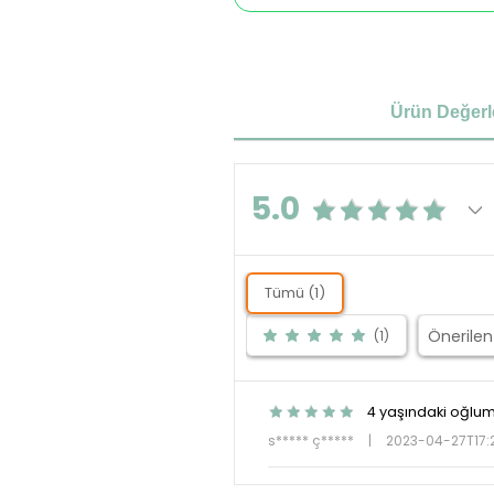
Ürün Değerl
5.0
Tümü (1)
(1)
4 yaşındaki oğlum
s***** ç*****
|
2023-04-27T17: