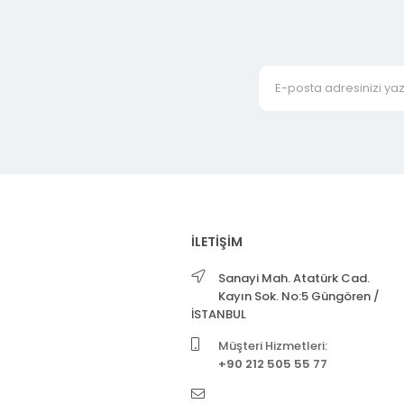
İLETİŞİM
Sanayi Mah. Atatürk Cad.
Kayın Sok. No:5 Güngören /
İSTANBUL
Müşteri Hizmetleri:
+90 212 505 55 77