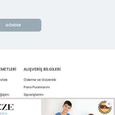
GÖNDER
ZMETLERİ
ALIŞVERİŞ BİLGİLERİ
stek
Ödeme ve Güvenlik
Para Puanlarım
eğişim
Siparişlerim
lerim
Kargo Takip
İade Taleplerim