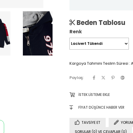
Beden Tablosu
Renk
Kargoya Tahmini Teslim Süresi
:
A
Paylaş:
İSTEK LISTEME EKLE
FIYAT DÜŞÜNCE HABER VER
TAVSIYE ET
YORUM
SORULAR (0) VE CEVAPLAR (0)