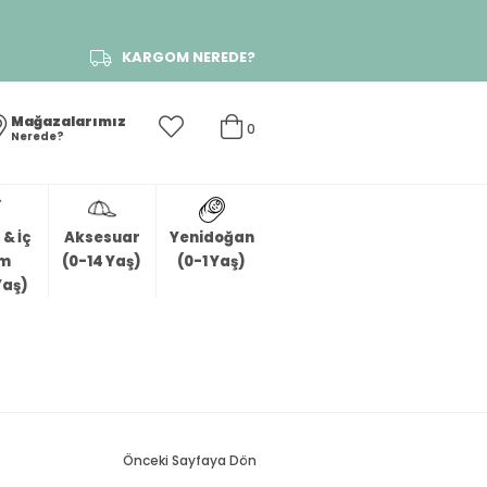
KARGOM NEREDE?
Mağazalarımız
0
Nerede?
& İç
Aksesuar
Yenidoğan
im
(0-14 Yaş)
(0-1 Yaş)
Yaş)
Önceki Sayfaya Dön