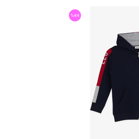
%
44
İndirim