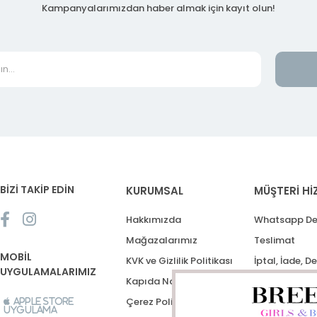
Kampanyalarımızdan haber almak için kayıt olun!
BİZİ TAKİP EDİN
KURUMSAL
MÜŞTERİ Hİ
Hakkımızda
Whatsapp De
Mağazalarımız
Teslimat
MOBİL
KVK ve Gizlilik Politikası
İptal, İade, D
UYGULAMALARIMIZ
Kapıda Nakit Ödeme
Destek Talep
Çerez Politikası
Apple Store
Uygulama