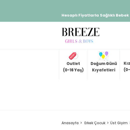
Hesaplı Fiyatlarla Sağlıklı Bebek
Kı
Outlet
Doğum Günü
(0-
(0-16 Yaş)
Kıyafetleri
Anasayfa
Erkek Çocuk
Üst Giyim