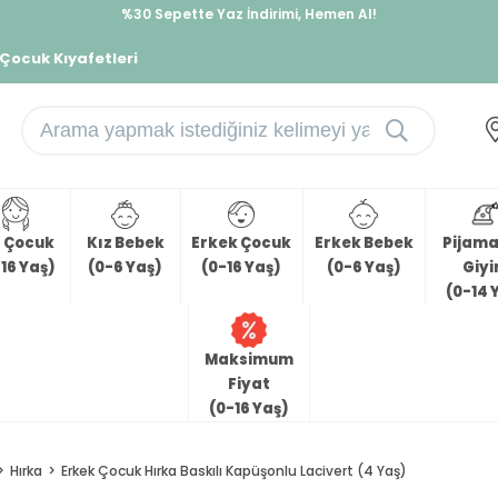
%30 Sepette Yaz İndirimi, Hemen Al!
İndirimlere ek %10 İndirimi Kap, Hemen Üye Ol!
 Çocuk Kıyafetleri
z Çocuk
Kız Bebek
Erkek Çocuk
Erkek Bebek
Pijama 
16 Yaş)
(0-6 Yaş)
(0-16 Yaş)
(0-6 Yaş)
Giy
(0-14 
Maksimum
Fiyat
(0-16 Yaş)
Hırka
Erkek Çocuk Hırka Baskılı Kapüşonlu Lacivert (4 Yaş)