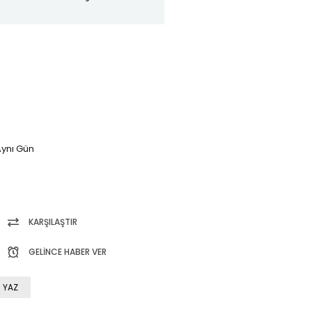
ynı Gün
KARŞILAŞTIR
GELINCE HABER VER
 YAZ