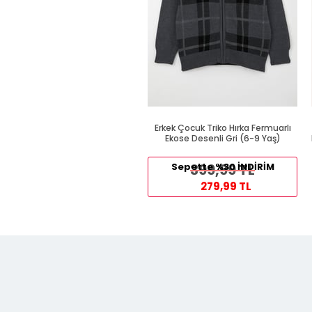
Erkek Çocuk Triko Hırka Fermuarlı
Ekose Desenli Gri (6-9 Yaş)
Sepette %30 İNDİRİM
399,99 TL
279,99 TL