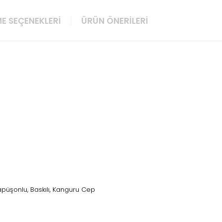
E SEÇENEKLERI
ÜRÜN ÖNERILERI
apüşonlu, Baskılı, Kanguru Cep