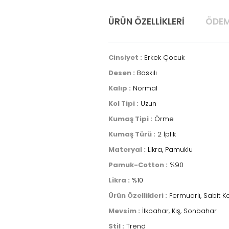
ÜRÜN ÖZELLIKLERI
ÖDEM
Cinsiyet :
Erkek Çocuk
Desen :
Baskılı
Kalıp :
Normal
Kol Tipi :
Uzun
Kumaş Tipi :
Örme
Kumaş Türü :
2 İplik
Materyal :
Likra, Pamuklu
Pamuk-Cotton :
%90
Likra :
%10
Ürün Özellikleri :
Fermuarlı, Sabit K
Mevsim :
İlkbahar, Kış, Sonbahar
Stil :
Trend