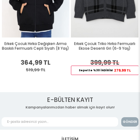
Erkek Çocuk Hırka Değişken Arma
Erkek Çocuk Triko Hırka Fermuarlı
Baskılı Fermuarlı Cepli Siyah (8 Yaş)
Ekose Desenli Gri (6-9 Yaş)
364,99 TL
399,99 TL
519,99 TL
279,99 TL
Sepette %30 İNDİRİM
E-BÜLTEN KAYIT
Kampanyalarımızdan haber almak için kayıt olun!
GÖNDER
İLETİŞİM