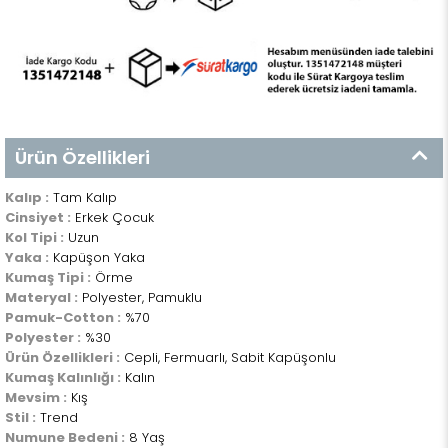
Ürün Özellikleri
Kalıp :
Tam Kalıp
Cinsiyet :
Erkek Çocuk
Kol Tipi :
Uzun
Yaka :
Kapüşon Yaka
Kumaş Tipi :
Örme
Materyal :
Polyester, Pamuklu
Pamuk-Cotton :
%70
Polyester :
%30
Ürün Özellikleri :
Cepli, Fermuarlı, Sabit Kapüşonlu
Kumaş Kalınlığı :
Kalın
Mevsim :
Kış
Stil :
Trend
Numune Bedeni :
8 Yaş