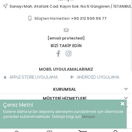
Sanayi Mah. Atatürk Cad. Kayın Sok. No:5 Güngören / İSTANBUL
Müşteri Hizmetleri:
+90 212 505 55 77
[email protected]
BİZİ TAKİP EDİN
MOBİL UYGULAMALARIMIZ
Apple Store Uygulama
Android Uygulama
KURUMSAL
MÜŞTERİ HİZMETLERİ
Çerez Metni
ALIŞVERİŞ BİLGİLERİ
Sizlere daha iyi bir alışveriş deneyimi sunabilmek için sitemizde
©
breeze.com.tr - Tüm hakları saklıdır.
çerezler kullanılmaktadır. Detaylı bilgi için
tıklayın