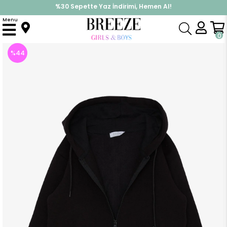
%30 Sepette Yaz İndirimi, Hemen Al!
İndirimlere ek %10 İndirimi Kap, Hemen Üye Ol!
Menu
Anasayfa
Erkek Çocuk
Üst Giyim
Hırka
Erkek Çocuk Hırka Kapüşonlu Bağcıklı Cepli Siyah (12 Yaş)
0
%
44
İndirim