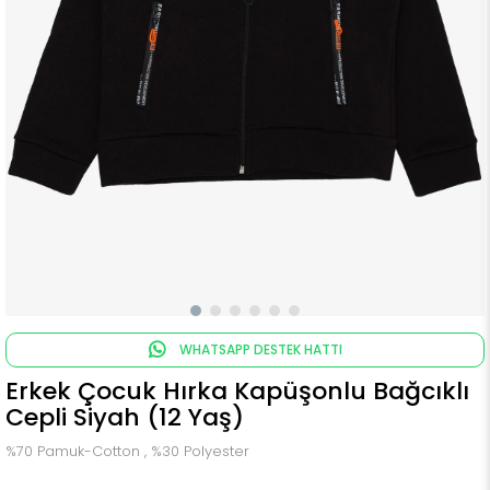
WHATSAPP DESTEK HATTI
Erkek Çocuk Hırka Kapüşonlu Bağcıklı
Cepli Siyah (12 Yaş)
%70 Pamuk-Cotton , %30 Polyester