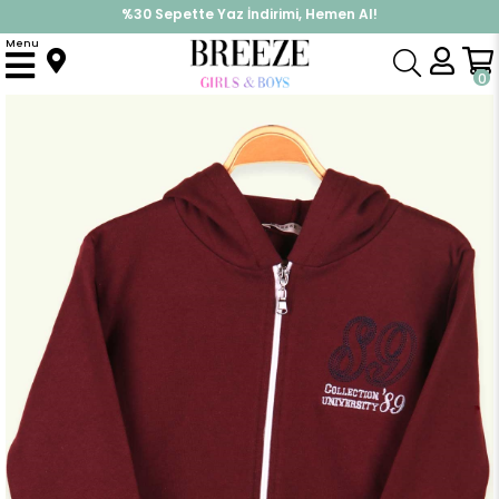
%30 Sepette Yaz İndirimi, Hemen Al!
İndirimlere ek %10 İndirimi Kap, Hemen Üye Ol!
Menu
Anasayfa
Erkek Çocuk
Üst Giyim
Hırka
Erkek Çocuk Hirka Kapüsonlu Bordo (6 Yaş)
0