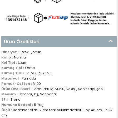
Ürün Özellikleri
Cinsiyet :
Erkek Çocuk
Kalıp :
Normal
Kol Tipi :
Uzun
Kumaş Tipi :
Örme
Kumaş Türü :
2 İplik, İçi Yünlü
Materyal :
Pamuklu
Pamuk-Cotton :
%100
Ürün Özellikleri :
Fermuarlı, İçi yünlü, Nakışlı, Sabit Kapüşonlu
Mevsim :
İlkbahar, Kış, Sonbahar
Stil :
Trend
Numune Bedeni :
5 Yaş
Ölçü :
Bedenler arası 2 cm fark bulunmaktadır., Boy 48 cm, En 37
cm