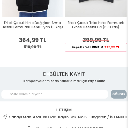
Erkek Çocuk Hırka Değişken Arma
Erkek Çocuk Triko Hırka Fermuarlı
Baskılı Fermuarlı Cepli Siyah (8 Yaş)
Ekose Desenli Gri (6-9 Yaş)
364,99 TL
399,99 TL
519,99 TL
279,99 TL
Sepette %30 İNDİRİM
E-BÜLTEN KAYIT
Kampanyalarımızdan haber almak için kayıt olun!
GÖNDER
İLETİŞİM
Sanayi Mah. Atatürk Cad. Kayın Sok. No:5 Güngören / İSTANBUL