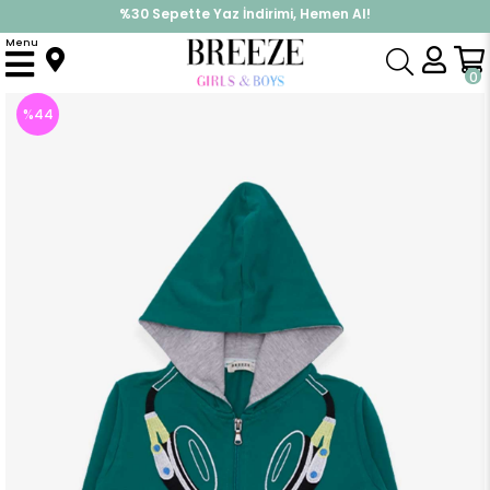
%30 Sepette Yaz İndirimi, Hemen Al!
İndirimlere ek %10 İndirimi Kap, Hemen Üye Ol!
Menu
Anasayfa
Erkek Çocuk
Üst Giyim
Hırka
Erkek Çocuk Hırka Kulaklık Nakışlı Yeşil (5 Yaş)
0
%
44
İndirim