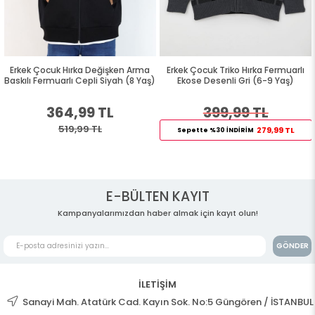
Erkek Çocuk Hırka Değişken Arma
Erkek Çocuk Triko Hırka Fermuarlı
Baskılı Fermuarlı Cepli Siyah (8 Yaş)
Ekose Desenli Gri (6-9 Yaş)
364,99 TL
399,99 TL
519,99 TL
279,99 TL
Sepette %30 İNDİRİM
E-BÜLTEN KAYIT
Kampanyalarımızdan haber almak için kayıt olun!
GÖNDER
İLETİŞİM
Sanayi Mah. Atatürk Cad. Kayın Sok. No:5 Güngören / İSTANBUL