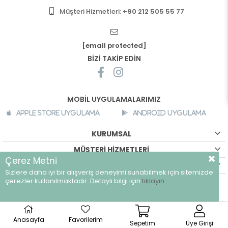
Müşteri Hizmetleri:
+90 212 505 55 77
[email protected]
BİZİ TAKİP EDİN
MOBİL UYGULAMALARIMIZ
Apple Store Uygulama
Android Uygulama
KURUMSAL
MÜŞTERİ HİZMETLERİ
Çerez Metni
ALIŞVERİŞ BİLGİLERİ
Sizlere daha iyi bir alışveriş deneyimi sunabilmek için sitemizde
©
breeze.com.tr - Tüm hakları saklıdır.
çerezler kullanılmaktadır. Detaylı bilgi için
tıklayın
Anasayfa
Favorilerim
Sepetim
Üye Girişi