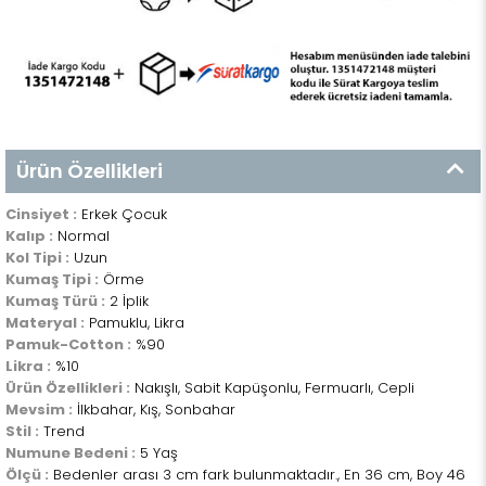
Ürün Özellikleri
Cinsiyet :
Erkek Çocuk
Kalıp :
Normal
Kol Tipi :
Uzun
Kumaş Tipi :
Örme
Kumaş Türü :
2 İplik
Materyal :
Pamuklu, Likra
Pamuk-Cotton :
%90
Likra :
%10
Ürün Özellikleri :
Nakışlı, Sabit Kapüşonlu, Fermuarlı, Cepli
Mevsim :
İlkbahar, Kış, Sonbahar
Stil :
Trend
Numune Bedeni :
5 Yaş
Ölçü :
Bedenler arası 3 cm fark bulunmaktadır., En 36 cm, Boy 46