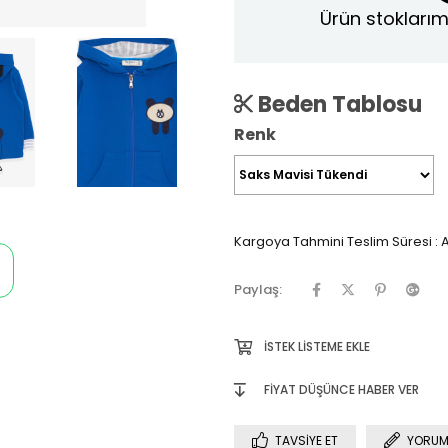
Ürün stoklarım
Beden Tablosu
Renk
Kargoya Tahmini Teslim Süresi
:
A
Paylaş:
İSTEK LISTEME EKLE
FIYAT DÜŞÜNCE HABER VER
TAVSIYE ET
YORUM