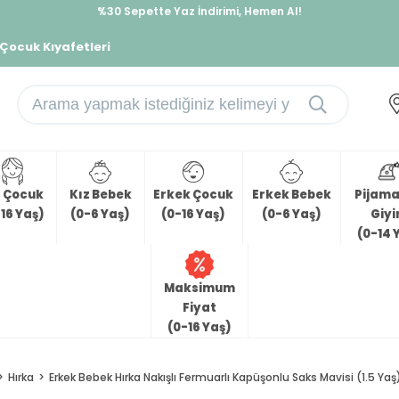
İndirimlere ek %10 İndirimi Kap, Hemen Üye Ol!
%30 Sepette Yaz İndirimi, Hemen Al!
 Çocuk Kıyafetleri
z Çocuk
Kız Bebek
Erkek Çocuk
Erkek Bebek
Pijama 
16 Yaş)
(0-6 Yaş)
(0-16 Yaş)
(0-6 Yaş)
Giy
(0-14 
Maksimum
Fiyat
(0-16 Yaş)
Hırka
Erkek Bebek Hırka Nakışlı Fermuarlı Kapüşonlu Saks Mavisi (1.5 Yaş