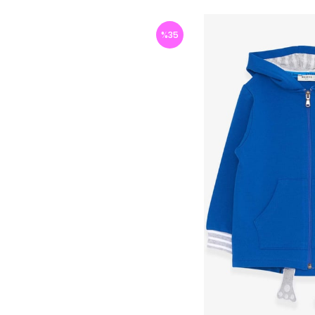
%
35
İndirim