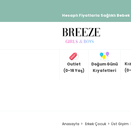
Hesaplı Fiyatlarla Sağlıklı Bebek
Kı
Outlet
Doğum Günü
(0-
(0-16 Yaş)
Kıyafetleri
Anasayfa
Erkek Çocuk
Üst Giyim