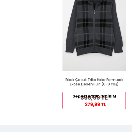
Erkek Çocuk Triko Hırka Fermuarlı
Ekose Desenli Gri (6-9 Yaş)
Sepette %30 İNDİRİM
399,99 TL
279,99 TL