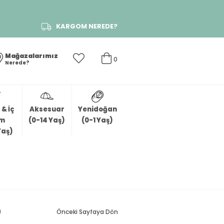
KARGOM NEREDE?
Mağazalarımız
0
Nerede?
& İç
Aksesuar
Yenidoğan
im
(0-14 Yaş)
(0-1 Yaş)
Yaş)
)
Önceki Sayfaya Dön