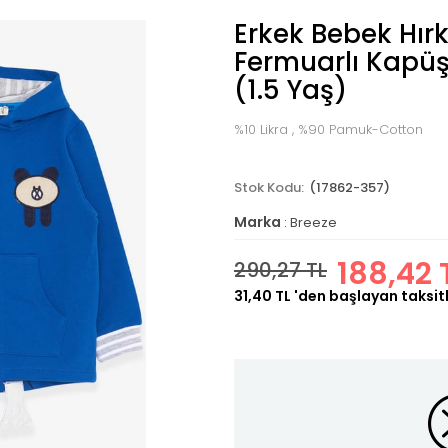
Erkek Bebek Hırk
Fermuarlı Kapüş
(1.5 Yaş)
%10 Likra , %90 Pamuk-Cotton
(17862-357)
Marka
:
Breeze
188,42 
290,27 TL
31,40 TL
'den başlayan taksitl