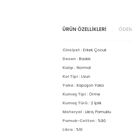
ÜRÜN ÖZELLIKLERI
ÖDEM
Cinsiyet :
Erkek Çocuk
Desen :
Baskılı
Kalıp :
Normal
Kol Tipi :
Uzun
Yaka :
Kapüşon Yaka
Kumaş Tipi :
Örme
Kumaş Türü :
2 İplik
Materyal :
Likra, Pamuklu
Pamuk-Cotton :
%90
Likra :
%10