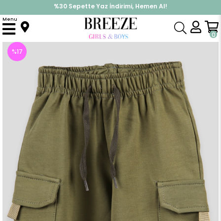
%30 Sepette Yaz İndirimi, Hemen Al!
İndirimlere ek %10 İndirimi Kap, Hemen Üye Ol!
Menu
Anasayfa
Erkek Çocuk
Alt Giyim
Kapri & Şort
Erkek Çocuk Kapri Cepli Haki (2 Yaş)
0
%
17
İndirim