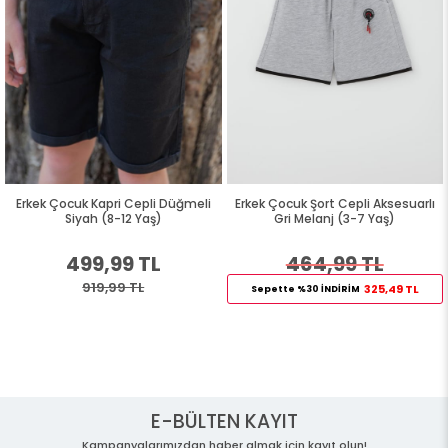
Erkek Çocuk Kapri Cepli Düğmeli
Erkek Çocuk Şort Cepli Aksesuarlı
Siyah (8-12 Yaş)
Gri Melanj (3-7 Yaş)
499,99 TL
464,99 TL
919,99 TL
325,49 TL
Sepette %30 İNDİRİM
E-BÜLTEN KAYIT
Kampanyalarımızdan haber almak için kayıt olun!