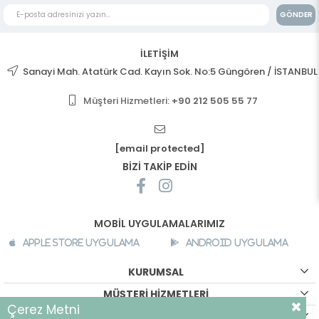
GÖNDER
İLETİŞİM
Sanayi Mah. Atatürk Cad. Kayın Sok. No:5 Güngören / İSTANBUL
Müşteri Hizmetleri:
+90 212 505 55 77
[email protected]
BİZİ TAKİP EDİN
MOBİL UYGULAMALARIMIZ
Apple Store Uygulama
Android Uygulama
KURUMSAL
MÜŞTERİ HİZMETLERİ
Çerez Metni
ALIŞVERİŞ BİLGİLERİ