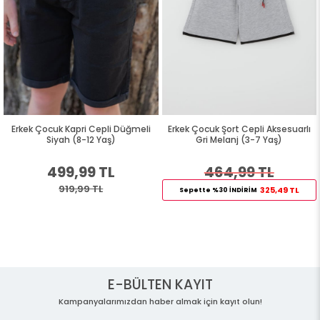
Erkek Çocuk Kapri Cepli Düğmeli
Erkek Çocuk Şort Cepli Aksesuarlı
Siyah (8-12 Yaş)
Gri Melanj (3-7 Yaş)
499,99 TL
464,99 TL
919,99 TL
325,49 TL
Sepette %30 İNDİRİM
E-BÜLTEN KAYIT
Kampanyalarımızdan haber almak için kayıt olun!