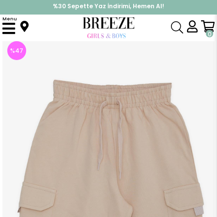
%30 Sepette Yaz İndirimi, Hemen Al!
İndirimlere ek %10 İndirimi Kap, Hemen Üye Ol!
Menu
Anasayfa
Erkek Çocuk
Alt Giyim
Kapri & Şort
Erkek Çocuk Kapri Kargo Cepli Bağcık Aksesuarlı Bej (9 Yaş)
0
%
47
İndirim