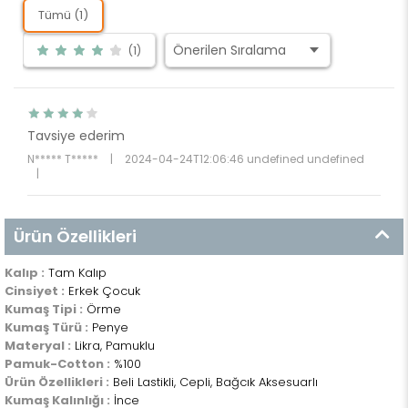
Tümü (1)
(1)
Tavsiye ederim
N***** T*****
|
2024-04-24T12:06:46 undefined undefined
|
Ürün Özellikleri
Kalıp :
Tam Kalıp
Cinsiyet :
Erkek Çocuk
Kumaş Tipi :
Örme
Kumaş Türü :
Penye
Materyal :
Likra, Pamuklu
Pamuk-Cotton :
%100
Ürün Özellikleri :
Beli Lastikli, Cepli, Bağcık Aksesuarlı
Kumaş Kalınlığı :
İnce