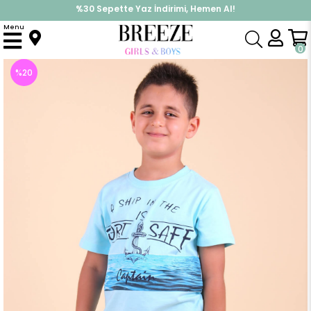
İndirimlere ek %10 İndirimi Kap, Hemen Üye Ol!
Menu
Anasayfa
Erkek Çocuk
Takımlar
Kapri & Şort Takımı
Erkek Çocuk Kapri Takım Çapa Desenli Turkuaz (6 Yaş)
0
%
20
İndirim