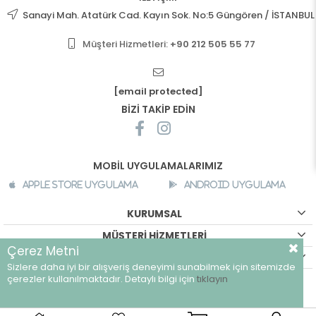
Sanayi Mah. Atatürk Cad. Kayın Sok. No:5 Güngören / İSTANBUL
Müşteri Hizmetleri:
+90 212 505 55 77
[email protected]
BİZİ TAKİP EDİN
MOBİL UYGULAMALARIMIZ
Apple Store Uygulama
Android Uygulama
KURUMSAL
MÜŞTERİ HİZMETLERİ
Çerez Metni
ALIŞVERİŞ BİLGİLERİ
Sizlere daha iyi bir alışveriş deneyimi sunabilmek için sitemizde
©
breeze.com.tr - Tüm hakları saklıdır.
çerezler kullanılmaktadır. Detaylı bilgi için
tıklayın