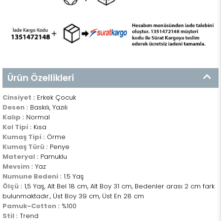
Ürün Özellikleri
Cinsiyet :
Erkek Çocuk
Desen :
Baskılı, Yazılı
Kalıp :
Normal
Kol Tipi :
Kısa
Kumaş Tipi :
Örme
Kumaş Türü :
Penye
Materyal :
Pamuklu
Mevsim :
Yaz
Numune Bedeni :
1.5 Yaş
Ölçü :
1,5 Yaş, Alt Bel 18 cm, Alt Boy 31 cm, Bedenler arası 2 cm fark
bulunmaktadır., Üst Boy 39 cm, Üst En 28 cm
Pamuk-Cotton :
%100
Stil :
Trend