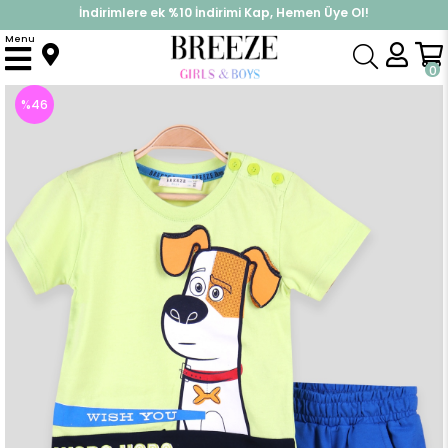
İndirimlere ek %10 İndirimi Kap, Hemen Üye Ol!
%30 Sepette Yaz İndirimi, Hemen Al!
Menu
Anasayfa
Erkek Çocuk
Takımlar
Kapri & Şort Takımı
Erkek Çocuk Kapri Takım Kulakları Hareketli Köpek Yeşil (2 Yaş)
0
%
46
İndirim